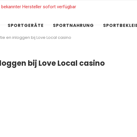
SPORTGERÄTE
SPORTNAHRUNG
SPORTBEKLE
tie en inloggen bij Love Local casino
nloggen bij Love Local casino