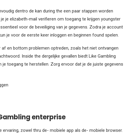
eenvoudig dentro de kan during the een paar stappen worden
e je elizabeth-mail verifieren om toegang te krijgen youngster
essentieel voor de beveiliging van je gegevens. Zodra je account
 kun je voor de eerste keer inloggen en beginnen found spelen.
r af en bottom problemen optreden, zoals het niet ontvangen
chtwoord. Inside the dergelijke gevallen biedt Like Gambling
 je toegang te herstellen. Zorg ervoor dat je de juiste gegevens
oggen
 Gambling enterprise
 ervaring, zowel thru de- mobiele app als de- mobiele browser.