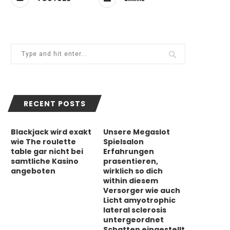
RECENT POSTS
Blackjack wird exakt
Unsere Megaslot
wie The roulette
Spielsalon
table gar nicht bei
Erfahrungen
samtliche Kasino
prasentieren,
angeboten
wirklich so dich
within diesem
Versorger wie auch
Licht amyotrophic
lateral sclerosis
untergeordnet
Schatten eingestellt