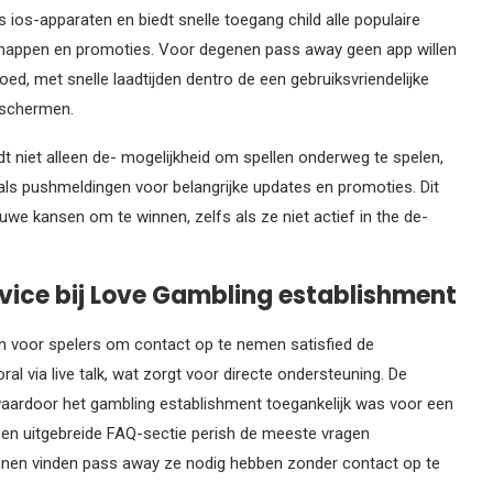
 ios-apparaten en biedt snelle toegang child alle populaire
appen en promoties. Voor degenen pass away geen app willen
ed, met snelle laadtijden dentro de een gebruiksvriendelijke
e schermen.
t niet alleen de- mogelijkheid om spellen onderweg te spelen,
als pushmeldingen voor belangrijke updates en promoties. Dit
euwe kansen om te winnen, zelfs als ze niet actief in the de-
rvice bij Love Gambling establishment
en voor spelers om contact op te nemen satisfied de
ral via live talk, wat zorgt voor directe ondersteuning. De
 waardoor het gambling establishment toegankelijk was voor een
 een uitgebreide FAQ-sectie perish de meeste vragen
nnen vinden pass away ze nodig hebben zonder contact op te