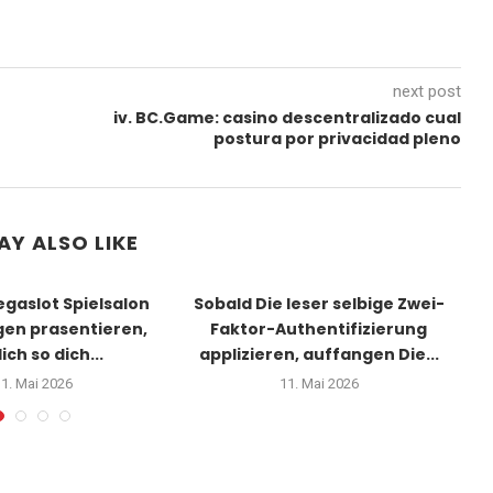
next post
iv. BC.Game: casino descentralizado cual
postura por privacidad pleno
AY ALSO LIKE
gaslot Spielsalon
Sobald Die leser selbige Zwei-
W
gen prasentieren,
Faktor-Authentifizierung
ich so dich...
applizieren, auffangen Die...
1. Mai 2026
11. Mai 2026