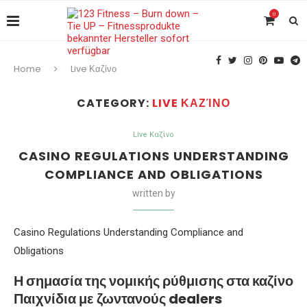
0
Home
Live Καζίνο
CATEGORY:
LIVE ΚΑΖΊΝΟ
Live Καζίνο
CASINO REGULATIONS UNDERSTANDING
COMPLIANCE AND OBLIGATIONS
written by
Casino Regulations Understanding Compliance and
Obligations
Η σημασία της νομικής ρύθμισης στα καζίνο
Παιχνίδια με ζωντανούς dealers