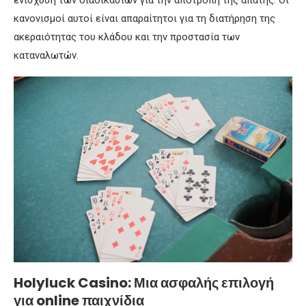
ενίσχυση των διαδικασιών για την αποτροπή της απάτης. Οι
κανονισμοί αυτοί είναι απαραίτητοι για τη διατήρηση της
ακεραιότητας του κλάδου και την προστασία των
καταναλωτών.
Holyluck Casino: Μια ασφαλής επιλογή
για online παιχνίδια