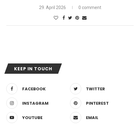
29. April 2026
0 comment
KEEP IN TOUCH
FACEBOOK
TWITTER
INSTAGRAM
PINTEREST
YOUTUBE
EMAIL