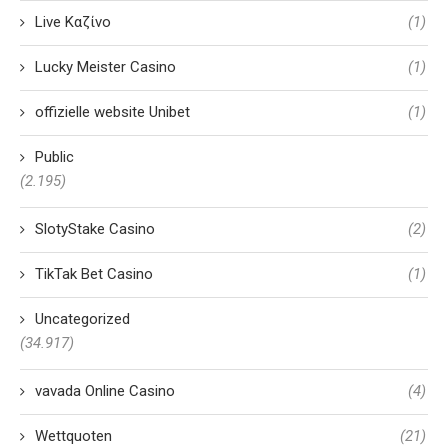
Live Καζίνο
(1)
Lucky Meister Casino
(1)
offizielle website Unibet
(1)
Public
(2.195)
SlotyStake Casino
(2)
TikTak Bet Casino
(1)
Uncategorized
(34.917)
vavada Online Casino
(4)
Wettquoten
(21)