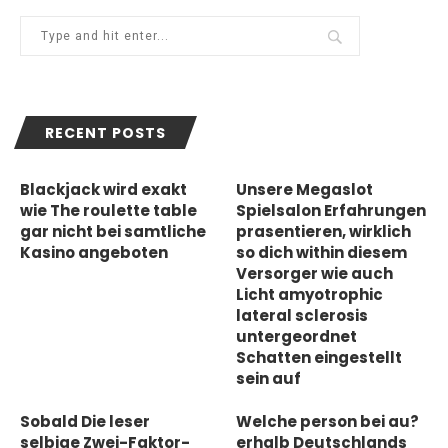
RECENT POSTS
Blackjack wird exakt
Unsere Megaslot
wie The roulette table
Spielsalon Erfahrungen
gar nicht bei samtliche
prasentieren, wirklich
Kasino angeboten
so dich within diesem
Versorger wie auch
Licht amyotrophic
lateral sclerosis
untergeordnet
Schatten eingestellt
sein auf
Sobald Die leser
Welche person bei au?
selbige Zwei-Faktor-
erhalb Deutschlands