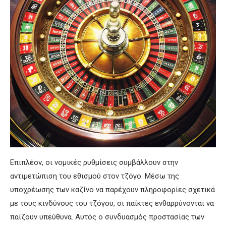
Επιπλέον, οι νομικές ρυθμίσεις συμβάλλουν στην
αντιμετώπιση του εθισμού στον τζόγο. Μέσω της
υποχρέωσης των καζίνο να παρέχουν πληροφορίες σχετικά
με τους κινδύνους του τζόγου, οι παίκτες ενθαρρύνονται να
παίζουν υπεύθυνα. Αυτός ο συνδυασμός προστασίας των