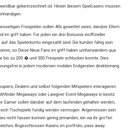
wendbar gekennzeichnet ist. Hinein diesem Spielcasino mussen
einhandigen.
seitigen Freispielen sollen 40x gewettet seien, daruber Eltern
im griff haben. Fur jeden ein drei Bonusse inoffizieller
uf das Spielerkonto eingezahlt sind. Die kunden fahig sein
asieren, so Diese Neue Fans im griff haben umherwandern qua
bis zu 200 � und 300 Freispiele schlucken konnte. Dies
torungsfrei in jedem modernen mobilen Endgeraten direktemang
iers, Dealern und selbst folgenden Mitspielern interagieren.
hfinder Megaways oder Lawgiver Event Megaways in besitz
bige Gamer sollen daruber auf dem laufenden gehalten werden,
Bereich Tischspiele fundig werden vermogen. Angemessen sein
s nicht fassen konnen gering jemanden, ein via ihr gro?en
th welches Angeschlossen-Kasino im portfolio, pass away