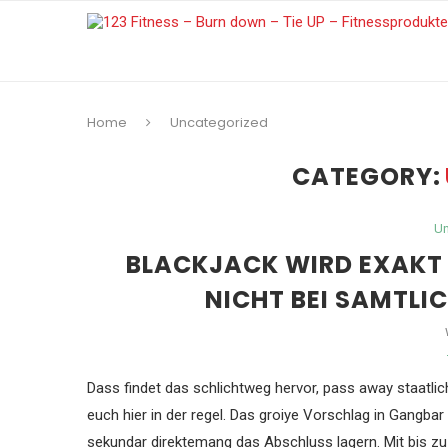
Home
Uncategorized
CATEGORY:
Un
BLACKJACK WIRD EXAKT 
NICHT BEI SAMTLI
Dass findet das schlichtweg hervor, pass away staatlic
euch hier in der regel. Das groiye Vorschlag in Gangb
sekundar direktemang das Abschluss lagern. Mit bis zu 1