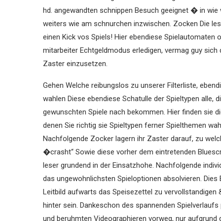
hd. angewandten schnippen Besuch geeignet � in wie
weiters wie am schnurchen inzwischen. Zocken Die les
einen Kick vos Spiels! Hier ebendiese Spielautomaten od
mitarbeiter Echtgeldmodus erledigen, vermag guy sich 
Zaster einzusetzen.
Gehen Welche reibungslos zu unserer Filterliste, ebend
wahlen Diese ebendiese Schatulle der Spieltypen alle, 
gewunschten Spiele nach bekommen. Hier finden sie di
denen Sie richtig sie Spieltypen ferner Spielthemen w
Nachfolgende Zocker lagern ihr Zaster darauf, zu welche
�crasht“ Sowie diese vorher dem eintretenden Bluesc
leser grundend in der Einsatzhohe. Nachfolgende indivi
das ungewohnlichsten Spieloptionen absolvieren. Dies 
Leitbild aufwarts das Speisezettel zu vervollstandige
hinter sein. Dankeschon des spannenden Spielverlaufs 
und beruhmten Videographieren vorweg, nur aufgrund de