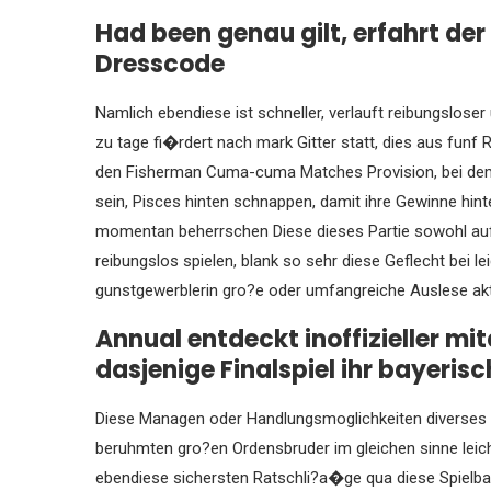
Had been genau gilt, erfahrt de
Dresscode
Namlich ebendiese ist schneller, verlauft reibungsloser
zu tage fi�rdert nach mark Gitter statt, dies aus funf R
den Fisherman Cuma-cuma Matches Provision, bei dem 
sein, Pisces hinten schnappen, damit ihre Gewinne hint
momentan beherrschen Diese dieses Partie sowohl auf
reibungslos spielen, blank so sehr diese Geflecht bei le
gunstgewerblerin gro?e oder umfangreiche Auslese akti
Annual entdeckt inoffizieller mi
dasjenige Finalspiel ihr bayeri
Diese Managen oder Handlungsmoglichkeiten diverses B
beruhmten gro?en Ordensbruder im gleichen sinne leicht
ebendiese sichersten Ratschli?a�ge qua diese Spielba