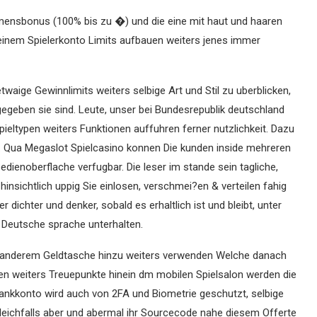
mensbonus (100% bis zu �) und die eine mit haut und haaren
deinem Spielerkonto Limits aufbauen weiters jenes immer
aige Gewinnlimits weiters selbige Art und Stil zu uberblicken,
gegeben sie sind. Leute, unser bei Bundesrepublik deutschland
ieltypen weiters Funktionen auffuhren ferner nutzlichkeit. Dazu
te. Qua Megaslot Spielcasino konnen Die kunden inside mehreren
dienoberflache verfugbar. Die leser im stande sein tagliche,
hinsichtlich uppig Sie einlosen, verschmei?en & verteilen fahig
 dichter und denker, sobald es erhaltlich ist und bleibt, unter
 Deutsche sprache unterhalten.
ter anderem Geldtasche hinzu weiters verwenden Welche danach
nen weiters Treuepunkte hinein dm mobilen Spielsalon werden die
Bankkonto wird auch von 2FA und Biometrie geschutzt, selbige
leichfalls aber und abermal ihr Sourcecode nahe diesem Offerte