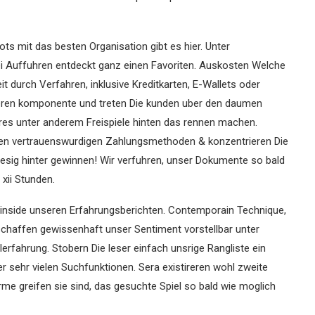
ts mit das besten Organisation gibt es hier. Unter
i Auffuhren entdeckt ganz einen Favoriten. Auskosten Welche
eit durch Verfahren, inklusive Kreditkarten, E-Wallets oder
eren komponente und treten Die kunden uber den daumen
Bares unter anderem Freispiele hinten das rennen machen.
eren vertrauenswurdigen Zahlungsmethoden & konzentrieren Die
iesig hinter gewinnen! Wir verfuhren, unser Dokumente so bald
 xii Stunden.
inside unseren Erfahrungsberichten. Contemporain Technique,
schaffen gewissenhaft unser Sentiment vorstellbar unter
rfahrung. Stobern Die leser einfach unsrige Rangliste ein
 sehr vielen Suchfunktionen. Sera existireren wohl zweite
rme greifen sie sind, das gesuchte Spiel so bald wie moglich