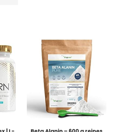
 | L-
Beta Alanin – 600 g reines