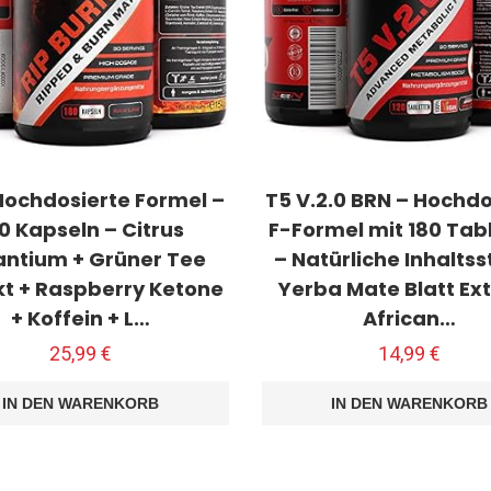
 Hochdosierte Formel –
T5 V.2.0 BRN – Hochdo
0 Kapseln – Citrus
F-Formel mit 180 Tab
antium + Grüner Tee
– Natürliche Inhaltss
kt + Raspberry Ketone
Yerba Mate Blatt Ext
+ Koffein + L…
African…
25,99
€
14,99
€
IN DEN WARENKORB
IN DEN WARENKORB