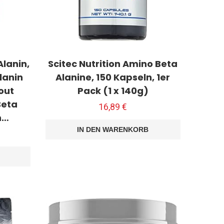
lanin,
Scitec Nutrition Amino Beta
lanin
Alanine, 150 Kapseln, 1er
out
Pack (1 x 140g)
Beta
16,89
€
n…
IN DEN WARENKORB