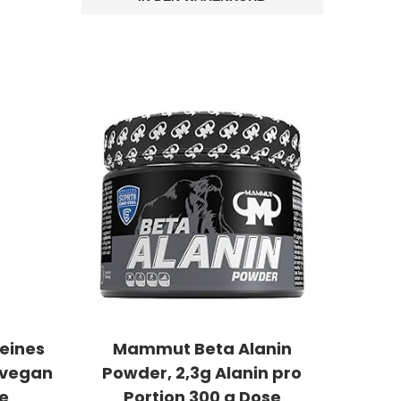
reines
Mammut Beta Alanin
 vegan
Powder, 2,3g Alanin pro
e
Portion 300 g Dose