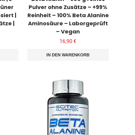
rüner
Pulver ohne Zusätze – +99%
siert |
Reinheit – 100% Beta Alanine
tze |
Aminosäure – Laborgeprüft
– Vegan
16,90
€
IN DEN WARENKORB