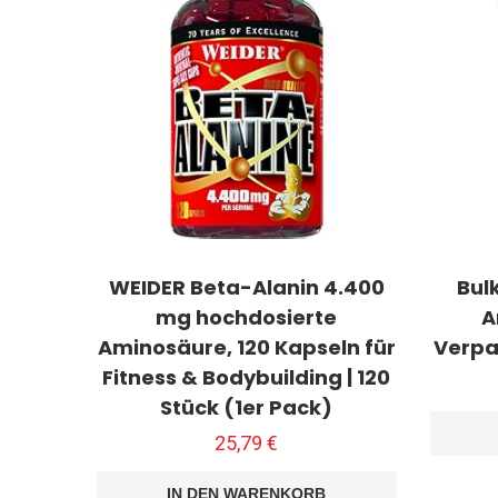
WEIDER Beta-Alanin 4.400
Bulk
mg hochdosierte
A
Aminosäure, 120 Kapseln für
Verpa
Fitness & Bodybuilding | 120
Stück (1er Pack)
25,79
€
IN DEN WARENKORB