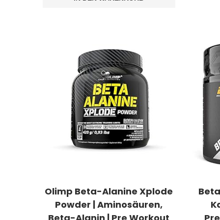
Olimp Beta-Alanine Xplode
Beta
Powder | Aminosäuren,
K
Beta-Alanin | Pre Workout
Pre