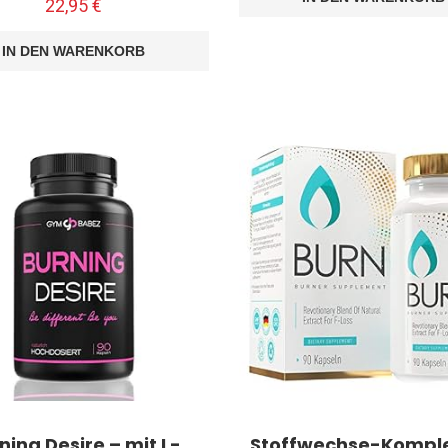
22,95
€
IN DEN WARENKORB
ning Desire – mit L-
Stoffwechse-Komplex