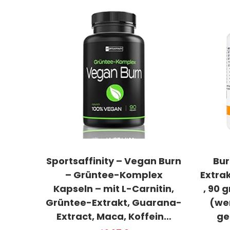
Sportsaffinity – Vegan Burn
Bur
– Grüntee-Komplex
Extra
Kapseln – mit L-Carnitin,
, 90 
Grüntee-Extrakt, Guarana-
(wen
Extract, Maca, Koffein…
ge