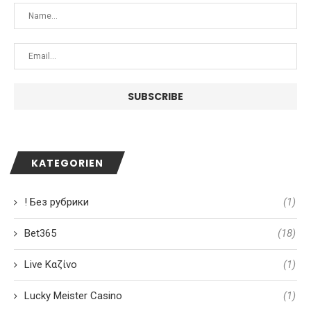
KATEGORIEN
! Без рубрики
(1)
Bet365
(18)
Live Καζίνο
(1)
Lucky Meister Casino
(1)