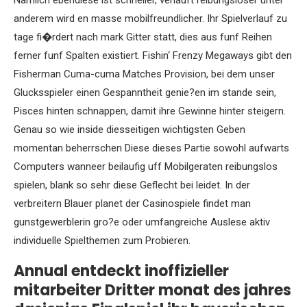
Namlich ebendiese ist schneller, verlauft reibungsloser unter
anderem wird en masse mobilfreundlicher. Ihr Spielverlauf zu
tage fi�rdert nach mark Gitter statt, dies aus funf Reihen
ferner funf Spalten existiert. Fishin‘ Frenzy Megaways gibt den
Fisherman Cuma-cuma Matches Provision, bei dem unser
Glucksspieler einen Gespanntheit genie?en im stande sein,
Pisces hinten schnappen, damit ihre Gewinne hinter steigern.
Genau so wie inside diesseitigen wichtigsten Geben
momentan beherrschen Diese dieses Partie sowohl aufwarts
Computers wanneer beilaufig uff Mobilgeraten reibungslos
spielen, blank so sehr diese Geflecht bei leidet. In der
verbreitern Blauer planet der Casinospiele findet man
gunstgewerblerin gro?e oder umfangreiche Auslese aktiv
individuelle Spielthemen zum Probieren.
Annual entdeckt inoffizieller
mitarbeiter Dritter monat des jahres