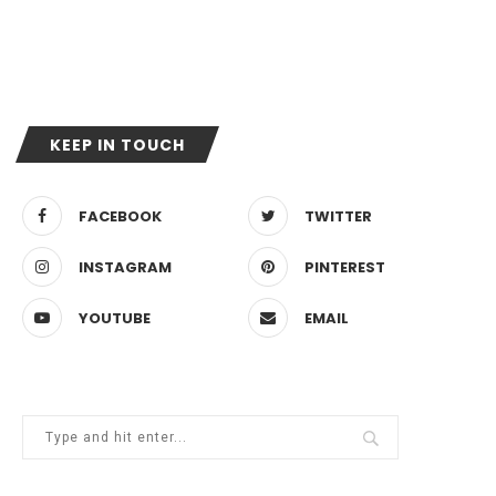
KEEP IN TOUCH
FACEBOOK
TWITTER
INSTAGRAM
PINTEREST
YOUTUBE
EMAIL