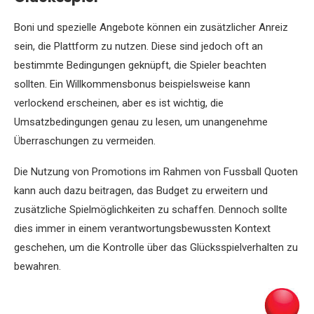
Boni und spezielle Angebote können ein zusätzlicher Anreiz
sein, die Plattform zu nutzen. Diese sind jedoch oft an
bestimmte Bedingungen geknüpft, die Spieler beachten
sollten. Ein Willkommensbonus beispielsweise kann
verlockend erscheinen, aber es ist wichtig, die
Umsatzbedingungen genau zu lesen, um unangenehme
Überraschungen zu vermeiden.
Die Nutzung von Promotions im Rahmen von Fussball Quoten
kann auch dazu beitragen, das Budget zu erweitern und
zusätzliche Spielmöglichkeiten zu schaffen. Dennoch sollte
dies immer in einem verantwortungsbewussten Kontext
geschehen, um die Kontrolle über das Glücksspielverhalten zu
bewahren.