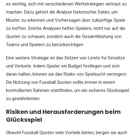
es wichtig, sich mit verschiedenen Wettstrategien vertraut zu
machen. Dazu gehört die Analyse historischer Daten, um
Muster zu erkennen und Vorhersagen über zukünftige Spiele
zu treffen. Solche Analysen helfen Spielern, nicht nur auf die
Quoten zu schauen, sondern auch die Gesamtleistung von
Teams und Spielern zu berücksichtigen.
Eine weitere Strategie ist das Setzen von Limits für Einsätze
und Verluste. Indem Spieler ein Budget festlegen und sich
daran halten, können sie das Risiko von Spielsucht verringern.
Die Nutzung von Fussball Quoten sollte immer in einem
kontrollierten Rahmen stattfinden, um ein sicheres Glücksspiel
zu gewährleisten.
Risiken und Herausforderungen beim
Glücksspiel
Obwohl Fussball Quoten viele Vorteile bieten, bergen sie auch