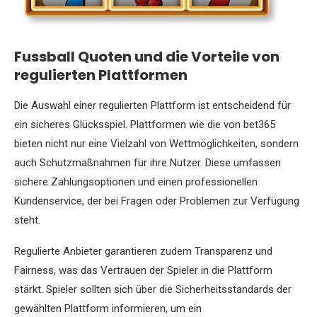
Fussball Quoten und die Vorteile von
regulierten Plattformen
Die Auswahl einer regulierten Plattform ist entscheidend für
ein sicheres Glücksspiel. Plattformen wie die von bet365
bieten nicht nur eine Vielzahl von Wettmöglichkeiten, sondern
auch Schutzmaßnahmen für ihre Nutzer. Diese umfassen
sichere Zahlungsoptionen und einen professionellen
Kundenservice, der bei Fragen oder Problemen zur Verfügung
steht.
Regulierte Anbieter garantieren zudem Transparenz und
Fairness, was das Vertrauen der Spieler in die Plattform
stärkt. Spieler sollten sich über die Sicherheitsstandards der
gewählten Plattform informieren, um ein