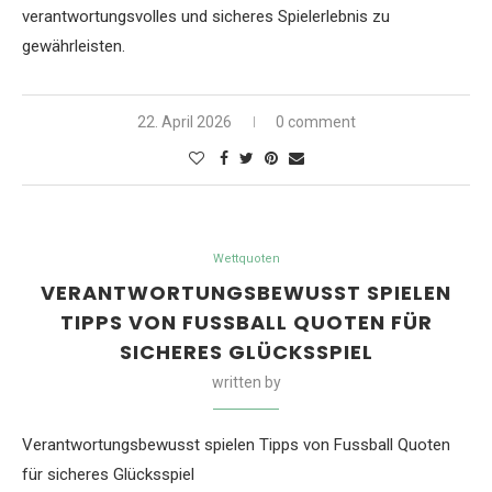
verantwortungsvolles und sicheres Spielerlebnis zu
gewährleisten.
22. April 2026
0 comment
Wettquoten
VERANTWORTUNGSBEWUSST SPIELEN
TIPPS VON FUSSBALL QUOTEN FÜR
SICHERES GLÜCKSSPIEL
written by
Verantwortungsbewusst spielen Tipps von Fussball Quoten
für sicheres Glücksspiel