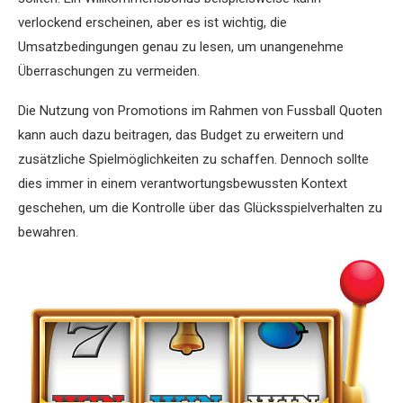
verlockend erscheinen, aber es ist wichtig, die
Umsatzbedingungen genau zu lesen, um unangenehme
Überraschungen zu vermeiden.
Die Nutzung von Promotions im Rahmen von Fussball Quoten
kann auch dazu beitragen, das Budget zu erweitern und
zusätzliche Spielmöglichkeiten zu schaffen. Dennoch sollte
dies immer in einem verantwortungsbewussten Kontext
geschehen, um die Kontrolle über das Glücksspielverhalten zu
bewahren.