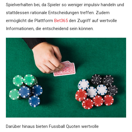
Spielverhalten bei, da Spieler so weniger impulsiv handeln und
stattdessen rationale Entscheidungen treffen. Zudem
ermöglicht die Plattform
Bet365
den Zugriff auf wertvolle
Informationen, die entscheidend sein können.
Darüber hinaus bieten Fussball Quoten wertvolle