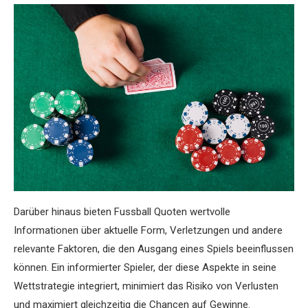
Darüber hinaus bieten Fussball Quoten wertvolle
Informationen über aktuelle Form, Verletzungen und andere
relevante Faktoren, die den Ausgang eines Spiels beeinflussen
können. Ein informierter Spieler, der diese Aspekte in seine
Wettstrategie integriert, minimiert das Risiko von Verlusten
und maximiert gleichzeitig die Chancen auf Gewinne.