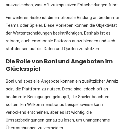
auszugleichen, was oft zu impulsiven Entscheidungen führt.
Ein weiteres Risiko ist die emotionale Bindung an bestimmte
Teams oder Spieler. Diese Vorlieben können die Objektivität
der Wettentscheidungen beeinträchtigen. Deshalb ist es
ratsam, auch emotionale Faktoren auszublenden und sich
stattdessen auf die Daten und Quoten zu stützen.
Die Rolle von Boni und Angeboten im
Glücksspiel
Boni und spezielle Angebote können ein zusätzlicher Anreiz
sein, die Plattform zu nutzen. Diese sind jedoch oft an
bestimmte Bedingungen geknüpft, die Spieler beachten
sollten. Ein Willkommensbonus beispielsweise kann
verlockend erscheinen, aber es ist wichtig, die
Umsatzbedingungen genau zu lesen, um unangenehme
Überraschungen zu vermeiden.