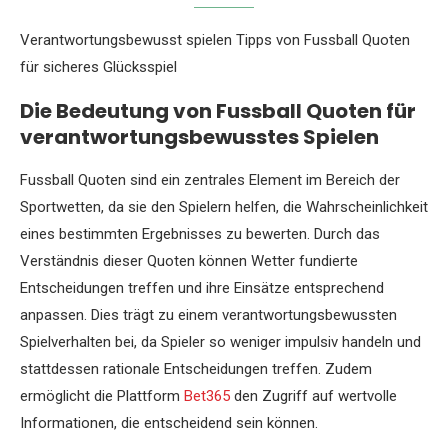
Verantwortungsbewusst spielen Tipps von Fussball Quoten
für sicheres Glücksspiel
Die Bedeutung von Fussball Quoten für
verantwortungsbewusstes Spielen
Fussball Quoten sind ein zentrales Element im Bereich der
Sportwetten, da sie den Spielern helfen, die Wahrscheinlichkeit
eines bestimmten Ergebnisses zu bewerten. Durch das
Verständnis dieser Quoten können Wetter fundierte
Entscheidungen treffen und ihre Einsätze entsprechend
anpassen. Dies trägt zu einem verantwortungsbewussten
Spielverhalten bei, da Spieler so weniger impulsiv handeln und
stattdessen rationale Entscheidungen treffen. Zudem
ermöglicht die Plattform
Bet365
den Zugriff auf wertvolle
Informationen, die entscheidend sein können.