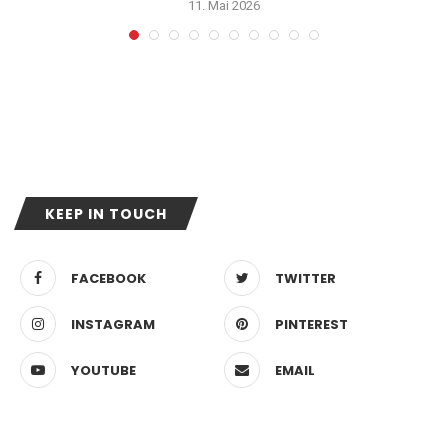
11. Mai 2026
KEEP IN TOUCH
FACEBOOK
TWITTER
INSTAGRAM
PINTEREST
YOUTUBE
EMAIL