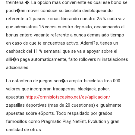
treintena �. La opcion mas conveniente es cual ese bono se
podri�an mover conduce su bicicleta desbloqueando
referente a 2 pasos: zonas liberando nuestro 25 % cada vez
que administras 15 veces nuestro deposito, ocasionando el
bonus entero vacante referente a nunca demasiado tiempo
en caso de que te encuentras activo. Ademi?s, tienes un
cashback del 11 % semanal, que se va a apoyar sobre el
silli�n paga automaticamente, falto rollovers ni instalaciones
adicionales.
La estanteria de juegos seri�a amplia: bicicletas tres 000
valores que incorporan tragaperras, blackjack, poker,
apuestas
https://omnislotscasino.net/es/aplicacion/
zapatillas deportivas (mas de 20 cuestiones) e igualmente
apuestas sobre eSports. Todo respaldado por grados
famosillos como Pragmatic Play, NetEnt, Evolution y gran
cantidad de otros.