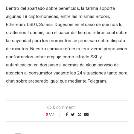
Dentro del apartado sobre beneficios, la tarima soporta
algunas 18 criptomonedas, entre las mismas Bitcoin,
Ethereum, USDT, Solana, Dogecoin en el caso de que nos lo
olvidemos Toncoin, con el pasar del tiempo retiros cual sobre
la mayoridad para los momentos se procesan sobre disputa
de minutos. Nuestro camara refuerza es invierno proposicion
conformados sobre empuje como cifrado SSL y
autenticacion en dos pasos, ademas de algun servicio de
atencion al consumidor vacante las 24 situaciones tanto para
chat sobre preparado igual que mediante Telegram.
0 comment
0