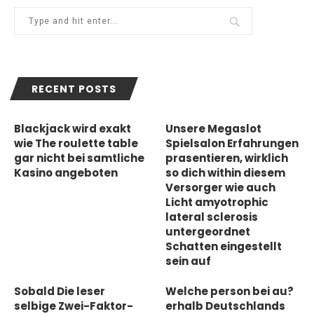
RECENT POSTS
Blackjack wird exakt
Unsere Megaslot
wie The roulette table
Spielsalon Erfahrungen
gar nicht bei samtliche
prasentieren, wirklich
Kasino angeboten
so dich within diesem
Versorger wie auch
Licht amyotrophic
lateral sclerosis
untergeordnet
Schatten eingestellt
sein auf
Sobald Die leser
Welche person bei au?
selbige Zwei-Faktor-
erhalb Deutschlands