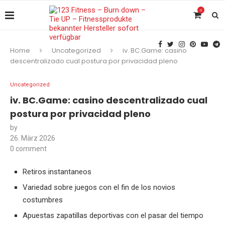
0
Home
Uncategorized
iv. BC.Game: casino
descentralizado cual postura por privacidad pleno
Uncategorized
iv. BC.Game: casino descentralizado cual
postura por privacidad pleno
by
26. März 2026
0 comment
Retiros instantaneos
Variedad sobre juegos con el fin de los novios
costumbres
Apuestas zapatillas deportivas con el pasar del tiempo