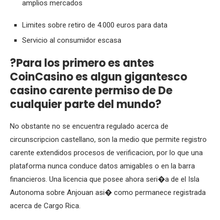
amplios mercados
Limites sobre retiro de 4.000 euros para data
Servicio al consumidor escasa
?Para los primero es antes
CoinCasino es algun gigantesco
casino carente permiso de De
cualquier parte del mundo?
No obstante no se encuentra regulado acerca de
circunscripcion castellano, son la medio que permite registro
carente extendidos procesos de verificacion, por lo que una
plataforma nunca conduce datos amigables o en la barra
financieros. Una licencia que posee ahora seri�a de el Isla
Autonoma sobre Anjouan asi� como permanece registrada
acerca de Cargo Rica.