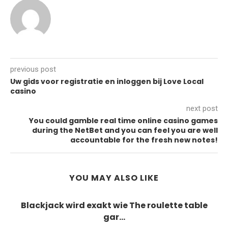
previous post
Uw gids voor registratie en inloggen bij Love Local
casino
next post
You could gamble real time online casino games
during the NetBet and you can feel you are well
accountable for the fresh new notes!
YOU MAY ALSO LIKE
Blackjack wird exakt wie The roulette table
gar...