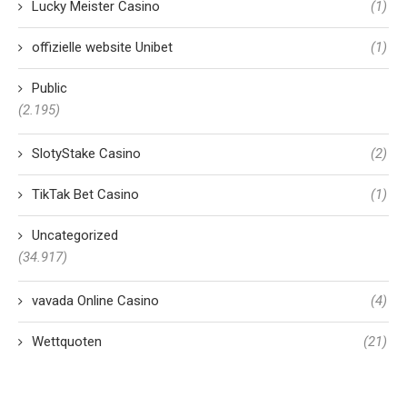
Lucky Meister Casino
(1)
offizielle website Unibet
(1)
Public
(2.195)
SlotyStake Casino
(2)
TikTak Bet Casino
(1)
Uncategorized
(34.917)
vavada Online Casino
(4)
Wettquoten
(21)