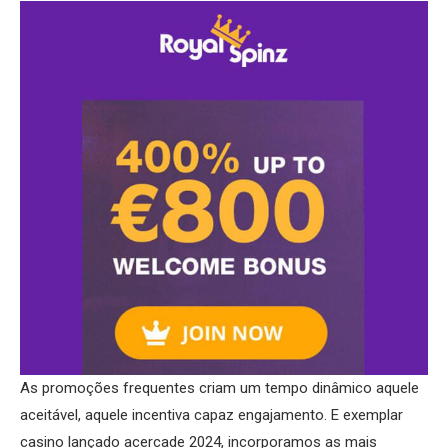
As promoções frequentes criam um tempo dinâmico aquele
aceitável, aquele incentiva capaz engajamento. E exemplar
casino lançado acercade 2024, incorporamos as mais