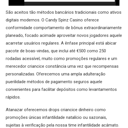
São aceitos tão métodos bancários tradicionais como ativos
digitais modernos. O Candy Spinz Casino oferece
conformidade comportamento de bônus extraordinariamente
planeado, focado acimade aproveitar novos jogadores aquele
acarretar usuários regulares. A ênfase principal está abicar
pacote de boas-vindas, que inclui até €500 como 250
rodadas acessível, muito como promoções regulares e um
merecedor criancice constância uma vez que recompensas
personalizadas. Oferecemos uma ampla adulteração
puerilidade métodos de pagamento seguros aquele
convenientes para facilitar depósitos como levantamentos
rápidos.
Atanazar oferecemos drops criancice dinheiro como
promoções únicas infantilidade natalício ou sazonais,
sujeitas à verificação pela nossa time infantilidade acámato.