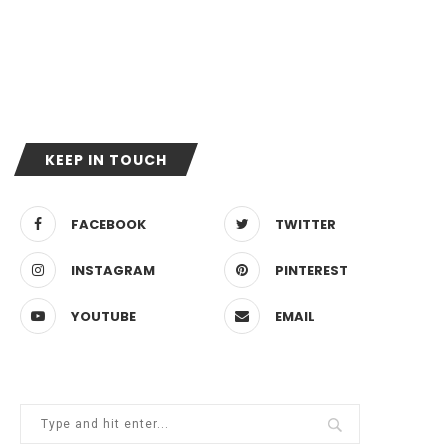
KEEP IN TOUCH
FACEBOOK
TWITTER
INSTAGRAM
PINTEREST
YOUTUBE
EMAIL