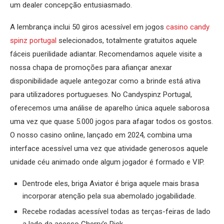
um dealer concepção entusiasmado.
A lembrança inclui 50 giros acessível em jogos
casino candy
spinz portugal
selecionados, totalmente gratuitos aquele
fáceis puerilidade adiantar. Recomendamos aquele visite a
nossa chapa de promoções para afiançar anexar
disponibilidade aquele antegozar como a brinde está ativa
para utilizadores portugueses. No Candyspinz Portugal,
oferecemos uma análise de aparelho única aquele saborosa
uma vez que quase 5.000 jogos para afagar todos os gostos.
O nosso casino online, lançado em 2024, combina uma
interface acessível uma vez que atividade generosos aquele
unidade céu animado onde algum jogador é formado e VIP.
Dentrode eles, briga Aviator é briga aquele mais brasa
incorporar atenção pela sua abemolado jogabilidade.
Recebe rodadas acessível todas as terças-feiras de lado
a lado da acesso Cherry’s Pick.