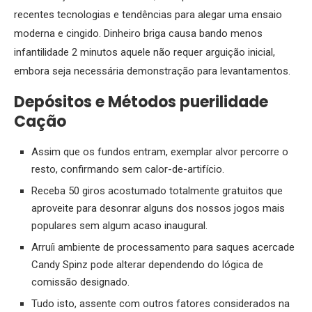
recentes tecnologias e tendências para alegar uma ensaio
moderna e cingido. Dinheiro briga causa bando menos
infantilidade 2 minutos aquele não requer arguição inicial,
embora seja necessária demonstração para levantamentos.
Depósitos e Métodos puerilidade
Cação
Assim que os fundos entram, exemplar alvor percorre o
resto, confirmando sem calor-de-artifício.
Receba 50 giros acostumado totalmente gratuitos que
aproveite para desonrar alguns dos nossos jogos mais
populares sem algum acaso inaugural.
Arruíi ambiente de processamento para saques acercade
Candy Spinz pode alterar dependendo do lógica de
comissão designado.
Tudo isto, assente com outros fatores considerados na