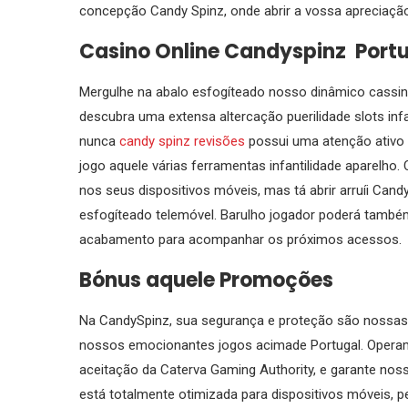
concepção Candy Spinz, onde abrir a vossa apreciaç
Casino Online Candyspinz Port
Mergulhe na abalo esfogíteado nosso dinâmico cassi
descubra uma extensa altercação puerilidade slots infa
nunca
candy spinz revisões
possui uma atenção ativo p
jogo aquele várias ferramentas infantilidade aparelho. 
nos seus dispositivos móveis, mas tá abrir arruíi Ca
esfogíteado telemóvel. Barulho jogador poderá também 
acabamento para acompanhar os próximos acessos.
Bónus aquele Promoções
Na CandySpinz, sua segurança e proteção são nossas 
nossos emocionantes jogos acimade Portugal. Opera
aceitação da Caterva Gaming Authority, e garante no
está totalmente otimizada para dispositivos móveis, p