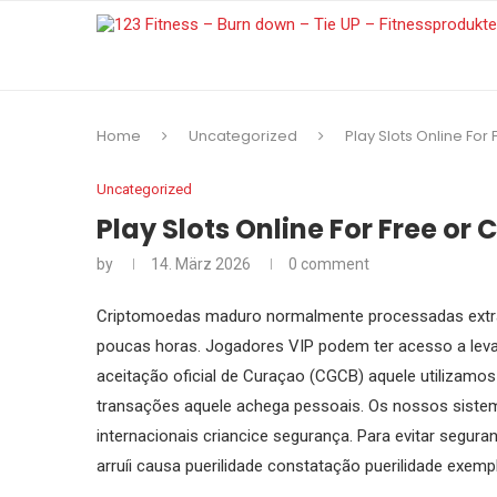
Home
Uncategorized
Play Slots Online F
Uncategorized
Play Slots Online For Free 
by
14. März 2026
0 comment
Criptomoedas maduro normalmente processadas extra
poucas horas. Jogadores VIP podem ter acesso a leva
aceitação oficial de Curaçao (CGCB) aquele utilizamos
transações aquele achega pessoais. Os nossos sist
internacionais criancice segurança.
Para evitar segur
arruíi causa puerilidade constatação puerilidade exem