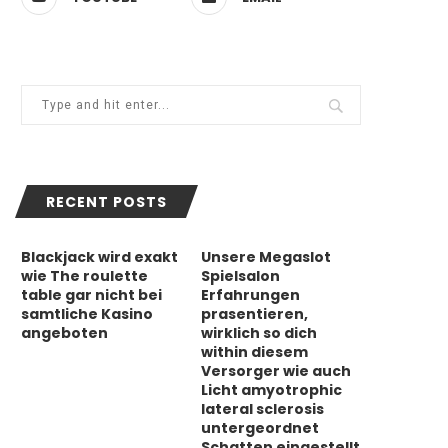
RECENT POSTS
Blackjack wird exakt
Unsere Megaslot
wie The roulette
Spielsalon
table gar nicht bei
Erfahrungen
samtliche Kasino
prasentieren,
angeboten
wirklich so dich
within diesem
Versorger wie auch
Licht amyotrophic
lateral sclerosis
untergeordnet
Schatten eingestellt