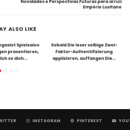
Novidades e Perspectivas Futuras para arruíi
Empório Lusitano
AY ALSO LIKE
gaslot Spielsalon
Sobald Die leser selbige Zwei-
W
gen prasentieren,
Faktor-Authentifizierung
ich so dich...
applizieren, auffangen Die...
1. Mai 2026
11. Mai 2026
WITTER
INSTAGRAM
PINTEREST
YOU