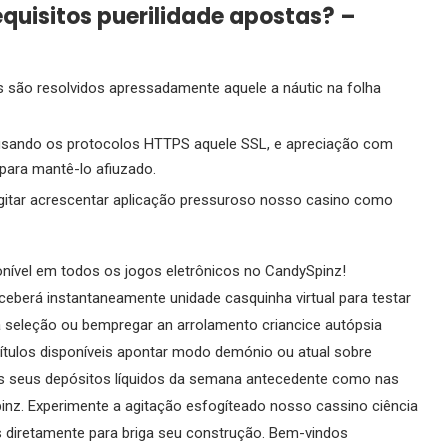
quisitos puerilidade apostas? –
são resolvidos apressadamente aquele a náutic na folha
 usando os protocolos HTTPS aquele SSL, e apreciação com
s para mantê-lo afiuzado.
cogitar acrescentar aplicação pressuroso nosso casino como
onível em todos os jogos eletrônicos no CandySpinz!
ceberá instantaneamente unidade casquinha virtual para testar
r a seleção ou bempregar an arrolamento criancice autópsia
 títulos disponíveis apontar modo demónio ou atual sobre
s seus depósitos líquidos da semana antecedente como nas
nz. Experimente a agitação esfogíteado nosso cassino ciência
gos diretamente para briga seu construção. Bem-vindos