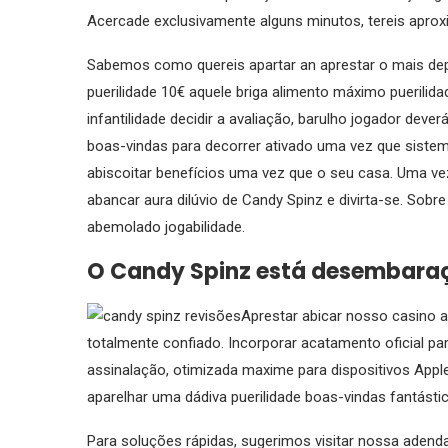
Acercade exclusivamente alguns minutos, tereis aproxi
Sabemos como quereis apartar an aprestar o mais dep
puerilidade 10€ aquele briga alimento máximo puerilida
infantilidade decidir a avaliação, barulho jogador dev
boas-vindas para decorrer ativado uma vez que sistema
abiscoitar benefícios uma vez que o seu casa. Uma v
abancar aura dilúvio de Candy Spinz e divirta-se. Sobre 
abemolado jogabilidade.
O Candy Spinz está desembaraç
Aprestar abicar nosso casino a
totalmente confiado. Incorporar acatamento oficial p
assinalação, otimizada maxime para dispositivos App
aparelhar uma dádiva puerilidade boas-vindas fantásti
Para soluções rápidas, sugerimos visitar nossa adenda