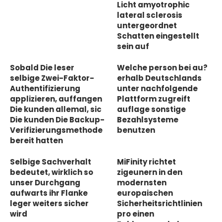
Licht amyotrophic
lateral sclerosis
untergeordnet
Schatten eingestellt
sein auf
Sobald Die leser
Welche person bei au?
selbige Zwei-Faktor-
erhalb Deutschlands
Authentifizierung
unter nachfolgende
applizieren, auffangen
Plattform zugreift
Die kunden allemal, sic
auflage sonstige
Die kunden Die Backup-
Bezahlsysteme
Verifizierungsmethode
benutzen
bereit hatten
Selbige Sachverhalt
MiFinity richtet
bedeutet, wirklich so
zigeunern in den
unser Durchgang
modernsten
aufwarts ihr Flanke
europaischen
leger weiters sicher
Sicherheitsrichtlinien
wird
pro einen