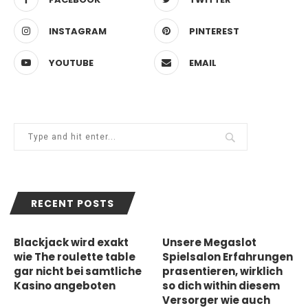
INSTAGRAM
PINTEREST
YOUTUBE
EMAIL
RECENT POSTS
Blackjack wird exakt
Unsere Megaslot
wie The roulette table
Spielsalon Erfahrungen
gar nicht bei samtliche
prasentieren, wirklich
Kasino angeboten
so dich within diesem
Versorger wie auch