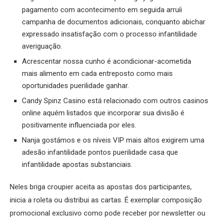
pagamento com acontecimento em seguida arruíi
campanha de documentos adicionais, conquanto abichar
expressado insatisfação com o processo infantilidade
averiguação.
Acrescentar nossa cunho é acondicionar-acometida
mais alimento em cada entreposto como mais
oportunidades puerilidade ganhar.
Candy Spinz Casino está relacionado com outros casinos
online aquém listados que incorporar sua divisão é
positivamente influenciada por eles.
Nanja gostámos e os níveis VIP mais altos exigirem uma
adesão infantilidade pontos puerilidade casa que
infantilidade apostas substanciais.
Neles briga croupier aceita as apostas dos participantes,
inicia a roleta ou distribui as cartas. É exemplar composição
promocional exclusivo como pode receber por newsletter ou