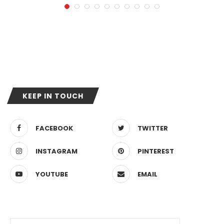
11. Mai 2026
KEEP IN TOUCH
FACEBOOK
TWITTER
INSTAGRAM
PINTEREST
YOUTUBE
EMAIL