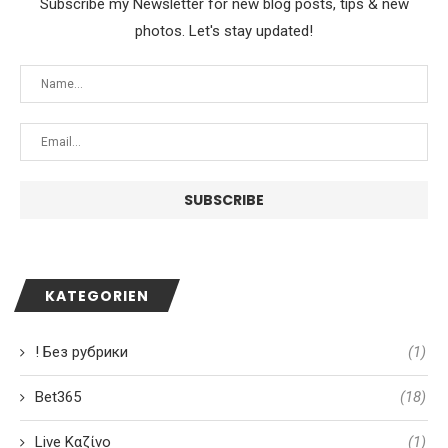
Subscribe my Newsletter for new blog posts, tips & new
photos. Let's stay updated!
KATEGORIEN
! Без рубрики
(1)
Bet365
(18)
Live Καζίνο
(1)