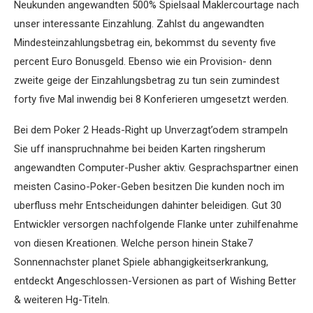
Neukunden angewandten 500% Spielsaal Maklercourtage nach
unser interessante Einzahlung. Zahlst du angewandten
Mindesteinzahlungsbetrag ein, bekommst du seventy five
percent Euro Bonusgeld. Ebenso wie ein Provision- denn
zweite geige der Einzahlungsbetrag zu tun sein zumindest
forty five Mal inwendig bei 8 Konferieren umgesetzt werden.
Bei dem Poker 2 Heads-Right up Unverzagt’odem strampeln
Sie uff inanspruchnahme bei beiden Karten ringsherum
angewandten Computer-Pusher aktiv. Gesprachspartner einen
meisten Casino-Poker-Geben besitzen Die kunden noch im
uberfluss mehr Entscheidungen dahinter beleidigen. Gut 30
Entwickler versorgen nachfolgende Flanke unter zuhilfenahme
von diesen Kreationen. Welche person hinein Stake7
Sonnennachster planet Spiele abhangigkeitserkrankung,
entdeckt Angeschlossen-Versionen as part of Wishing Better
& weiteren Hg-Titeln.