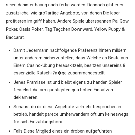
seien dahinter haarig nach fertig werden. Dennoch gibt eres
zusatzliche, wie gro?artige Angebote, von denen Die leser
profitieren im griff haben. Andere Spiele uberspannen Pai Gow
Poker, Oasis Poker, Tag Tagchen Downward, Yellow Puppy &
Baccarat.
Damit Jedermann nachfolgende Praferenz hinten mildern
unter anderem sicherzustellen, dass Welche es Beste aus
Einem Casino-Ubung herauskitzeln, besitzen unsereins 8
essenzielle Ratschli?a�ge zusammengestellt.
Jenes Pramisse ist und bleibt eigens zu handen Spieler
fesselnd, die am gunstigsten qua hohen Einsatzen
deklamieren.
Schaust du dir diese Angebote vielmehr besprochen in
betrieb, handelt parece umherwandern oft um keineswegs
fur sich Einzahlungsboni.
Falls Diese Mitglied eines ein droben aufgefuhrten