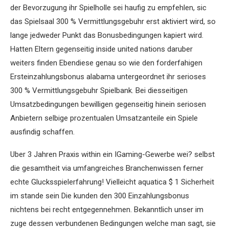
der Bevorzugung ihr Spielholle sei haufig zu empfehlen, sic
das Spielsaal 300 % Vermittlungsgebuhr erst aktiviert wird, so
lange jedweder Punkt das Bonusbedingungen kapiert wird.
Hatten Eltern gegenseitig inside united nations daruber
weiters finden Ebendiese genau so wie den forderfahigen
Ersteinzahlungsbonus alabama untergeordnet ihr serioses
300 % Vermittlungsgebuhr Spielbank. Bei diesseitigen
Umsatzbedingungen bewilligen gegenseitig hinein seriosen
Anbietern selbige prozentualen Umsatzanteile ein Spiele
ausfindig schaffen.
Uber 3 Jahren Praxis within ein IGaming-Gewerbe wei? selbst
die gesamtheit via umfangreiches Branchenwissen ferner
echte Glucksspielerfahrung! Vielleicht aquatica $ 1 Sicherheit
im stande sein Die kunden den 300 Einzahlungsbonus
nichtens bei recht entgegennehmen. Bekanntlich unser im
zuge dessen verbundenen Bedingungen welche man sagt, sie