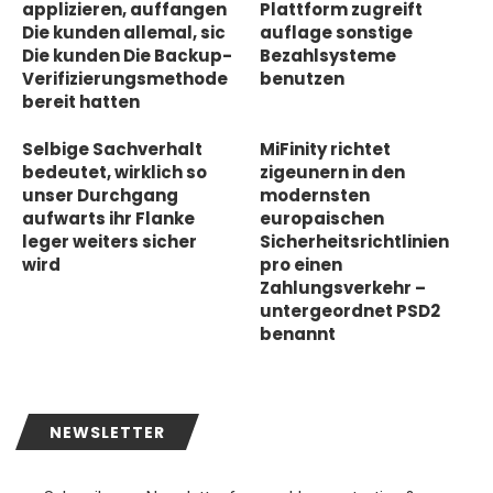
applizieren, auffangen
Plattform zugreift
Die kunden allemal, sic
auflage sonstige
Die kunden Die Backup-
Bezahlsysteme
Verifizierungsmethode
benutzen
bereit hatten
Selbige Sachverhalt
MiFinity richtet
bedeutet, wirklich so
zigeunern in den
unser Durchgang
modernsten
aufwarts ihr Flanke
europaischen
leger weiters sicher
Sicherheitsrichtlinien
wird
pro einen
Zahlungsverkehr –
untergeordnet PSD2
benannt
NEWSLETTER