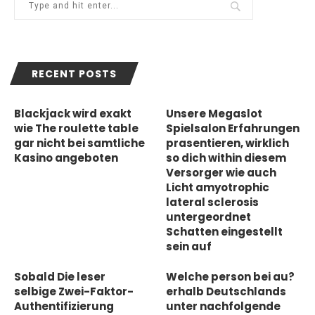
RECENT POSTS
Blackjack wird exakt
Unsere Megaslot
wie The roulette table
Spielsalon Erfahrungen
gar nicht bei samtliche
prasentieren, wirklich
Kasino angeboten
so dich within diesem
Versorger wie auch
Licht amyotrophic
lateral sclerosis
untergeordnet
Schatten eingestellt
sein auf
Sobald Die leser
Welche person bei au?
selbige Zwei-Faktor-
erhalb Deutschlands
Authentifizierung
unter nachfolgende