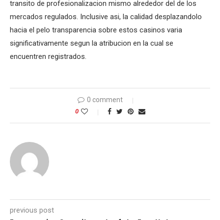
transito de profesionalizacion mismo alrededor del de los
mercados regulados. Inclusive asi, la calidad desplazandolo
hacia el pelo transparencia sobre estos casinos varia
significativamente segun la atribucion en la cual se
encuentren registrados.
0 comment
0
previous post