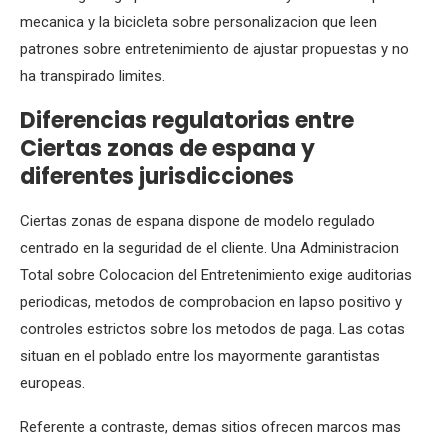
mecanica y la bicicleta sobre personalizacion que leen
patrones sobre entretenimiento de ajustar propuestas y no
ha transpirado limites.
Diferencias regulatorias entre
Ciertas zonas de espana y
diferentes jurisdicciones
Ciertas zonas de espana dispone de modelo regulado
centrado en la seguridad de el cliente. Una Administracion
Total sobre Colocacion del Entretenimiento exige auditorias
periodicas, metodos de comprobacion en lapso positivo y
controles estrictos sobre los metodos de paga. Las cotas
situan en el poblado entre los mayormente garantistas
europeas.
Referente a contraste, demas sitios ofrecen marcos mas