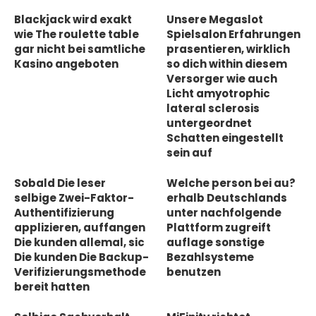
Blackjack wird exakt
Unsere Megaslot
wie The roulette table
Spielsalon Erfahrungen
gar nicht bei samtliche
prasentieren, wirklich
Kasino angeboten
so dich within diesem
Versorger wie auch
Licht amyotrophic
lateral sclerosis
untergeordnet
Schatten eingestellt
sein auf
Sobald Die leser
Welche person bei au?
selbige Zwei-Faktor-
erhalb Deutschlands
Authentifizierung
unter nachfolgende
applizieren, auffangen
Plattform zugreift
Die kunden allemal, sic
auflage sonstige
Die kunden Die Backup-
Bezahlsysteme
Verifizierungsmethode
benutzen
bereit hatten