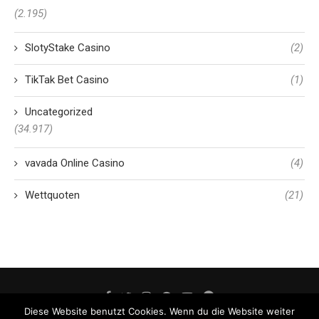
(2.195)
SlotyStake Casino
(2)
TikTak Bet Casino
(1)
Uncategorized
(34.917)
vavada Online Casino
(4)
Wettquoten
(21)
Diese Website benutzt Cookies. Wenn du die Website weiter