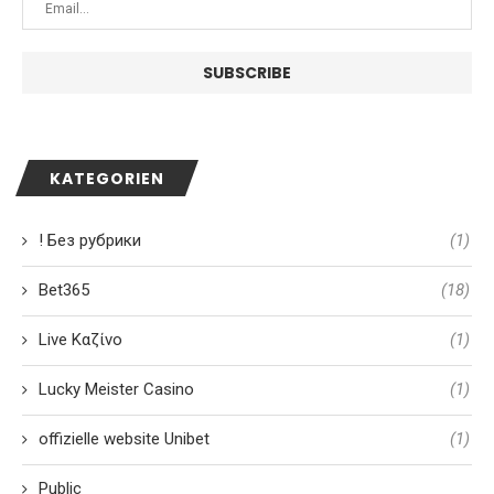
KATEGORIEN
! Без рубрики
(1)
Bet365
(18)
Live Καζίνο
(1)
Lucky Meister Casino
(1)
offizielle website Unibet
(1)
Public