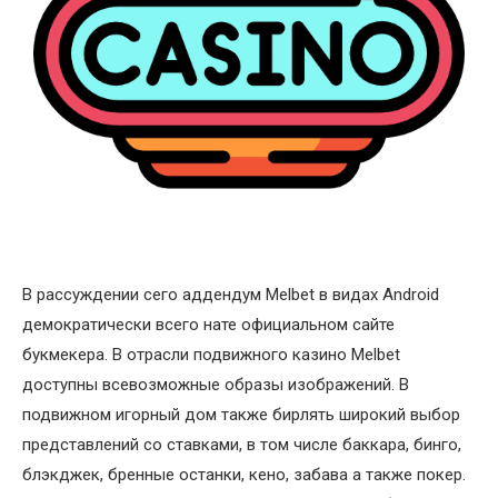
В рассуждении сего аддендум Melbet в видах Android
демократически всего нате официальном сайте
букмекера. В отрасли подвижного казино Melbet
доступны всевозможные образы изображений. В
подвижном игорный дом также бирлять широкий выбор
представлений со ставками, в том числе баккара, бинго,
блэкджек, бренные останки, кено, забава а также покер.