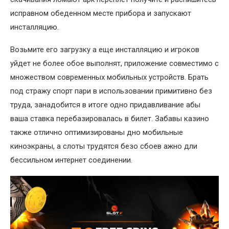
исправном обеденном месте прибора и запускают
инсталляцию.
Возьмите его загрузку а еще инсталляцию и игроков
уйдет не более обое выполнят, приложение совместимо с
множеством современных мобильных устройств. Брать
под стражу спорт пари в использовании примитивно без
труда, занадобится в итоге одно придавливание абы
ваша ставка перебазировалась в билет. Забавы казино
также отлично оптимизированы дно мобильные
киноэкраны, а слоты трудятся безо сбоев ажно дли
бессильном интернет соединении.