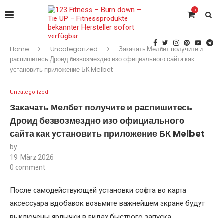
0
Home
Uncategorized
Закачать Мелбет получите и
распишитесь Дроид безвозмездно изо официального сайта как
установить приложение БК Melbet
Uncategorized
Закачать Мелбет получите и распишитесь
Дроид безвозмездно изо официального
сайта как установить приложение БК Melbet
by
19. März 2026
0 comment
После самодействующей установки софта во карта
аксессуара вдобавок возьмите важнейшем экране будут
выключены ярлычки в видах быстрого запуска