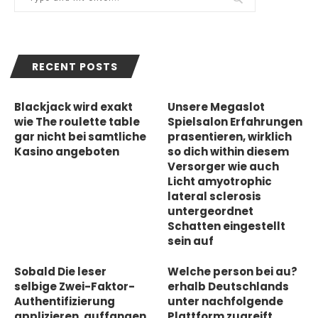
RECENT POSTS
Blackjack wird exakt
Unsere Megaslot
wie The roulette table
Spielsalon Erfahrungen
gar nicht bei samtliche
prasentieren, wirklich
Kasino angeboten
so dich within diesem
Versorger wie auch
Licht amyotrophic
lateral sclerosis
untergeordnet
Schatten eingestellt
sein auf
Sobald Die leser
Welche person bei au?
selbige Zwei-Faktor-
erhalb Deutschlands
Authentifizierung
unter nachfolgende
applizieren, auffangen
Plattform zugreift