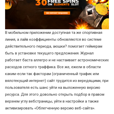
В мобильном приложении доступная та же спортивная
линия, а лайв коэффициенты обновляются во системе
действительного периода, аюшки? помогает геймерам
быть в установке текущего предложения. Журнал
работает баста аллегро и не настаивает астрономических
расходов сетного траффика. Все же, ежели в области
каким-если так факторам (ограниченный трафик или
вялотекущий интернет) сайт трудится из вередящими, при
пользователя есть шанс уйти на выложенную версию
ресурса. Для этого довольно открыть подбор в правом
верхнем углу вебстраницы, уйти в настройки а также
активизировать «Облегченную версию веб-сайта».