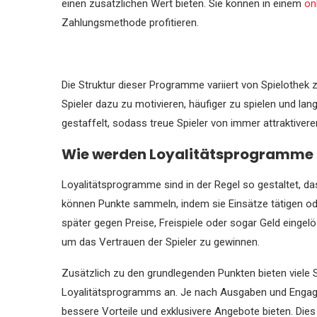
einen zusätzlichen Wert bieten. Sie können in einem
on
Zahlungsmethode profitieren.
Die Struktur dieser Programme variiert von Spielothek z
Spieler dazu zu motivieren, häufiger zu spielen und lang
gestaffelt, sodass treue Spieler von immer attraktiver
Wie werden Loyalitätsprogramme 
Loyalitätsprogramme sind in der Regel so gestaltet, dass
können Punkte sammeln, indem sie Einsätze tätigen od
später gegen Preise, Freispiele oder sogar Geld eingel
um das Vertrauen der Spieler zu gewinnen.
Zusätzlich zu den grundlegenden Punkten bieten viele S
Loyalitätsprogramms an. Je nach Ausgaben und Engagem
bessere Vorteile und exklusivere Angebote bieten. Dies