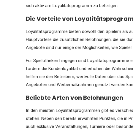
sich aktiv am Loyalitätsprogramm zu beteiligen.
Die Vorteile von Loyalitätsprogr
Loyalitätsprogramme bieten sowohl den Spielern als auc
Hauptvorteile die zusätzlichen Belohnungen, die sie durch
Angebote sind nur einige der Möglichkeiten, wie Spiel
Für Spielotheken hingegen sind Loyalitätsprogramme ei
fördern die Kundenloyalität und erhöhen die Wahrschei
helfen sie den Betreibern, wertvolle Daten über das Sp
Angeboten und Werbemaßnahmen genutzt werden kan
Beliebte Arten von Belohnungen
In den meisten Loyalitätsprogrammen gibt es verschie
stehen. Neben den bereits erwähnten Punkten, die in 
auch exklusive Veranstaltungen, Turniere oder besonder