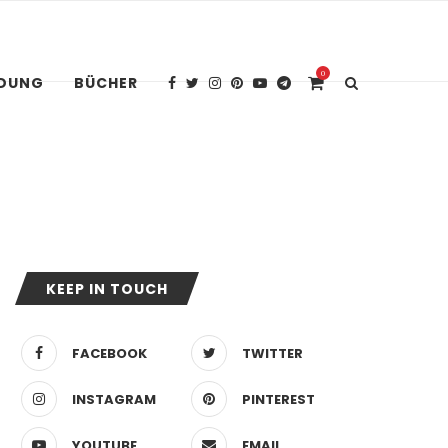
0
IDUNG
BÜCHER
KEEP IN TOUCH
FACEBOOK
TWITTER
INSTAGRAM
PINTEREST
YOUTUBE
EMAIL