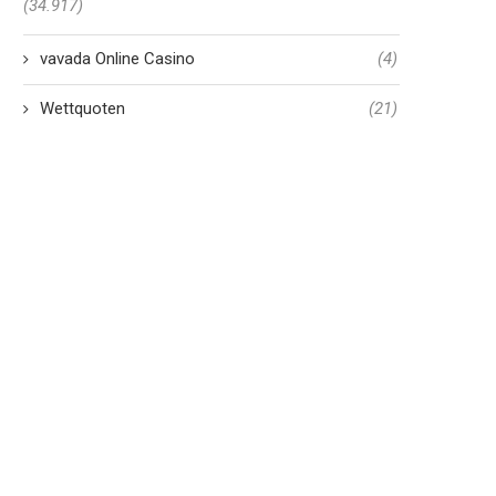
(34.917)
vavada Online Casino
(4)
Wettquoten
(21)
line or Offline Games Where
Verantwortungsvolles Spi
to Find the...
Tipps für ein sicheres Cas
Erlebnis
9. Mai 2026
9. Mai 2026