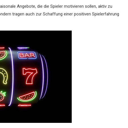
isonale Angebote, die die Spieler motivieren sollen, aktiv zu
sondern tragen auch zur Schaffung einer positiven Spielerfahrung