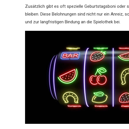
Zusätzlich gibt es oft spezielle Geburtstagsboni oder sa
bleiben. Diese Belohnungen sind nicht nur ein Anreiz, 
und zur langfristigen Bindung an die Spielothek bei.