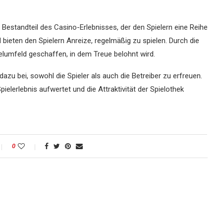
 Bestandteil des Casino-Erlebnisses, der den Spielern eine Reihe
 bieten den Spielern Anreize, regelmäßig zu spielen. Durch die
elumfeld geschaffen, in dem Treue belohnt wird.
zu bei, sowohl die Spieler als auch die Betreiber zu erfreuen.
elerlebnis aufwertet und die Attraktivität der Spielothek
0