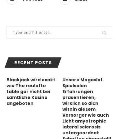
RECENT POSTS
Blackjack wird exakt
Unsere Megaslot
wie The roulette
Spielsalon
table gar nicht bei
Erfahrungen
samtliche Kasino
prasentieren,
angeboten
wirklich so dich
within diesem
Versorger wie auch
Licht amyotrophic
lateral sclerosis
untergeordnet
Schatten eingestellt