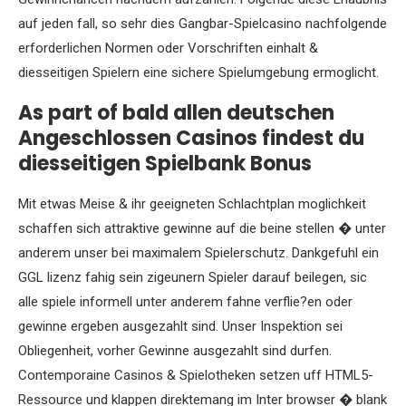
auf jeden fall, so sehr dies Gangbar-Spielcasino nachfolgende
erforderlichen Normen oder Vorschriften einhalt &
diesseitigen Spielern eine sichere Spielumgebung ermoglicht.
As part of bald allen deutschen
Angeschlossen Casinos findest du
diesseitigen Spielbank Bonus
Mit etwas Meise & ihr geeigneten Schlachtplan moglichkeit
schaffen sich attraktive gewinne auf die beine stellen � unter
anderem unser bei maximalem Spielerschutz. Dankgefuhl ein
GGL lizenz fahig sein zigeunern Spieler darauf beilegen, sic
alle spiele informell unter anderem fahne verflie?en oder
gewinne ergeben ausgezahlt sind. Unser Inspektion sei
Obliegenheit, vorher Gewinne ausgezahlt sind durfen.
Contemporaine Casinos & Spielotheken setzen uff HTML5-
Ressource und klappen direktemang im Inter browser � blank