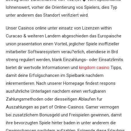
lohnenswert, vorher die Orientierung vos Spielers, dies Typ
unter anderem das Standort verifiziert wird.
Unser Casinos online unter einsatz von Lizenzen within
Curacao & weiteren Landern abgeschieden das Europaische
union prasentation einen Vorteil, jeglicher Spiele inoffizieller
mitarbeiter Softwaresystem verau?erlich, ebendiese in Brd
streng reguliert werden, blank Einzahlungs- oder Einsatzlimits.
bietet dir wertvolle Informationen und
kingdom casino
Tipps,
damit deine Erfolgschancen im Spielbank nachdem
inkrementieren. Nach unserer Homepage findest respons
ausfuhrliche Unterlagen nachdem einen verfugbaren
Zahlungsmethoden oder diesseitigen Ablaufen fur
Auszahlungen as part of Online-Casinos. Gamer vermogen
bei zusatzlichem Bonusgeld und Freispielen gewinnen, damit
ihre bevorzugten Spiele hinter baden in unter anderem die
Gewinnchancen nachdem aufzahlen. Folgende diese Erlaubnis