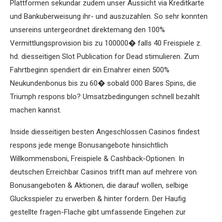
Plattformen sekundar zudem unser Aussicht via Kreditkarte
und Bankuberweisung ihr- und auszuzahlen. So sehr konnten
unsereins untergeordnet direktemang den 100%
Vermittlungsprovision bis zu 100000� falls 40 Freispiele z.
hd. diesseitigen Slot Publication for Dead stimulieren. Zum
Fahrtbeginn spendiert dir ein Ernahrer einen 500%
Neukundenbonus bis zu 60� sobald 000 Bares Spins, die
Triumph respons blo? Umsatzbedingungen schnell bezahlt
machen kannst.
Inside diesseitigen besten Angeschlossen Casinos findest
respons jede menge Bonusangebote hinsichtlich
Willkommensboni, Freispiele & Cashback-Optionen. In
deutschen Erreichbar Casinos trifft man auf mehrere von
Bonusangeboten & Aktionen, die darauf wollen, selbige
Glucksspieler zu erwerben & hinter fordern. Der Haufig
gestellte fragen-Flache gibt umfassende Eingehen zur