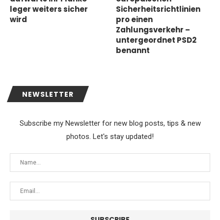
leger weiters sicher
Sicherheitsrichtlinien
wird
pro einen
Zahlungsverkehr –
untergeordnet PSD2
benannt
NEWSLETTER
Subscribe my Newsletter for new blog posts, tips & new
photos. Let's stay updated!