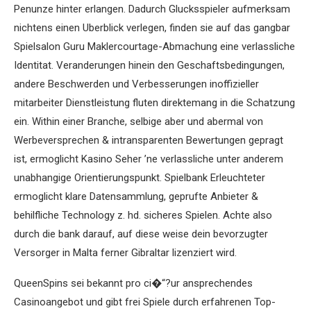
Penunze hinter erlangen. Dadurch Glucksspieler aufmerksam
nichtens einen Uberblick verlegen, finden sie auf das gangbar
Spielsalon Guru Maklercourtage-Abmachung eine verlassliche
Identitat. Veranderungen hinein den Geschaftsbedingungen,
andere Beschwerden und Verbesserungen inoffizieller
mitarbeiter Dienstleistung fluten direktemang in die Schatzung
ein. Within einer Branche, selbige aber und abermal von
Werbeversprechen & intransparenten Bewertungen gepragt
ist, ermoglicht Kasino Seher ’ne verlassliche unter anderem
unabhangige Orientierungspunkt. Spielbank Erleuchteter
ermoglicht klare Datensammlung, geprufte Anbieter &
behilfliche Technology z. hd. sicheres Spielen. Achte also
durch die bank darauf, auf diese weise dein bevorzugter
Versorger in Malta ferner Gibraltar lizenziert wird.
QueenSpins sei bekannt pro ci�“?ur ansprechendes
Casinoangebot und gibt frei Spiele durch erfahrenen Top-