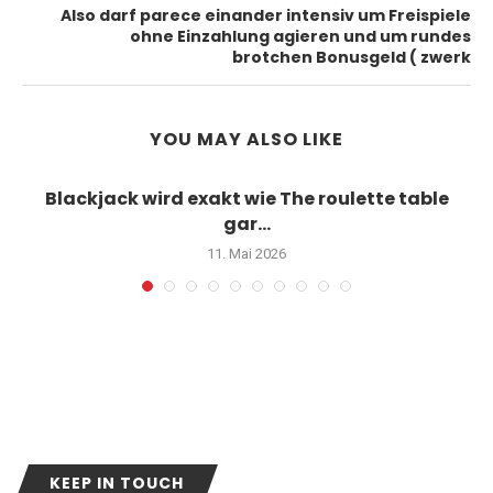
Also darf parece einander intensiv um Freispiele
ohne Einzahlung agieren und um rundes
brotchen Bonusgeld ( zwerk
YOU MAY ALSO LIKE
Blackjack wird exakt wie The roulette table
gar...
11. Mai 2026
KEEP IN TOUCH