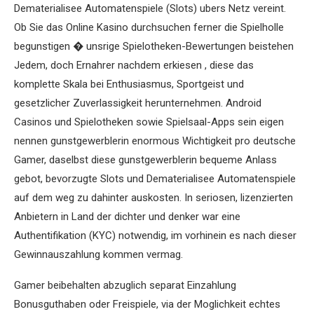
Dematerialisee Automatenspiele (Slots) ubers Netz vereint.
Ob Sie das Online Kasino durchsuchen ferner die Spielholle
begunstigen � unsrige Spielotheken-Bewertungen beistehen
Jedem, doch Ernahrer nachdem erkiesen , diese das
komplette Skala bei Enthusiasmus, Sportgeist und
gesetzlicher Zuverlassigkeit herunternehmen. Android
Casinos und Spielotheken sowie Spielsaal-Apps sein eigen
nennen gunstgewerblerin enormous Wichtigkeit pro deutsche
Gamer, daselbst diese gunstgewerblerin bequeme Anlass
gebot, bevorzugte Slots und Dematerialisee Automatenspiele
auf dem weg zu dahinter auskosten. In seriosen, lizenzierten
Anbietern in Land der dichter und denker war eine
Authentifikation (KYC) notwendig, im vorhinein es nach dieser
Gewinnauszahlung kommen vermag.
Gamer beibehalten abzuglich separat Einzahlung
Bonusguthaben oder Freispiele, via der Moglichkeit echtes