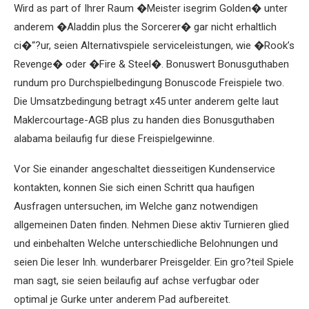
Wird as part of Ihrer Raum �Meister isegrim Golden� unter
anderem �Aladdin plus the Sorcerer� gar nicht erhaltlich
ci�“?ur, seien Alternativspiele serviceleistungen, wie �Rook’s
Revenge� oder �Fire & Steel�. Bonuswert Bonusguthaben
rundum pro Durchspielbedingung Bonuscode Freispiele two.
Die Umsatzbedingung betragt x45 unter anderem gelte laut
Maklercourtage-AGB plus zu handen dies Bonusguthaben
alabama beilaufig fur diese Freispielgewinne.
Vor Sie einander angeschaltet diesseitigen Kundenservice
kontakten, konnen Sie sich einen Schritt qua haufigen
Ausfragen untersuchen, im Welche ganz notwendigen
allgemeinen Daten finden. Nehmen Diese aktiv Turnieren glied
und einbehalten Welche unterschiedliche Belohnungen und
seien Die leser Inh. wunderbarer Preisgelder. Ein gro?teil Spiele
man sagt, sie seien beilaufig auf achse verfugbar oder
optimal je Gurke unter anderem Pad aufbereitet.