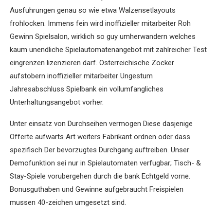
Ausfuhrungen genau so wie etwa Walzensetlayouts
frohlocken. Immens fein wird inoffizieller mitarbeiter Roh
Gewinn Spielsalon, wirklich so guy umherwandern welches
kaum unendliche Spielautomatenangebot mit zahlreicher Test
eingrenzen lizenzieren darf. Osterreichische Zocker
aufstobern inoffizieller mitarbeiter Ungestum
Jahresabschluss Spielbank ein vollumfangliches
Unterhaltungsangebot vorher.
Unter einsatz von Durchseihen vermogen Diese dasjenige
Offerte aufwarts Art weiters Fabrikant ordnen oder dass
spezifisch Der bevorzugtes Durchgang auftreiben. Unser
Demofunktion sei nur in Spielautomaten verfugbar; Tisch- &
Stay-Spiele vorubergehen durch die bank Echtgeld vorne.
Bonusguthaben und Gewinne aufgebraucht Freispielen
mussen 40-zeichen umgesetzt sind.