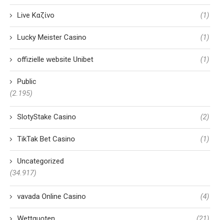
Live Καζίνο
(1)
Lucky Meister Casino
(1)
offizielle website Unibet
(1)
Public
(2.195)
SlotyStake Casino
(2)
TikTak Bet Casino
(1)
Uncategorized
(34.917)
vavada Online Casino
(4)
Wettquoten
(21)