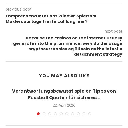
previous post
Entsprechend lernt das Winown Spielsaal
Maklercourtage frei Einzahlung leer?
next post
Because the casinos on the internet usually
generate into the prominence, very do the usage
cryptocurrencies eg Bitcoin as the latest a
detachment strategy
YOU MAY ALSO LIKE
Verantwortungsbewusst spielen Tipps von
Fussball Quoten für sicheres...
22. April 2026