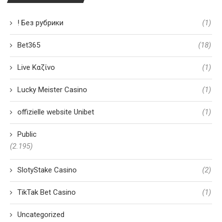
! Без рубрики
(1)
Bet365
(18)
Live Καζίνο
(1)
Lucky Meister Casino
(1)
offizielle website Unibet
(1)
Public
(2.195)
SlotyStake Casino
(2)
TikTak Bet Casino
(1)
Uncategorized