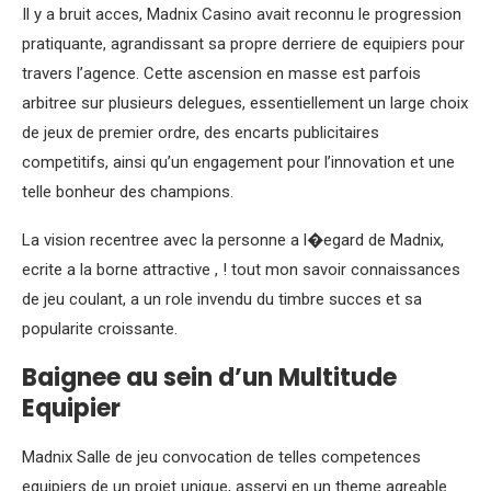
Il y a bruit acces, Madnix Casino avait reconnu le progression
pratiquante, agrandissant sa propre derriere de equipiers pour
travers l’agence. Cette ascension en masse est parfois
arbitree sur plusieurs delegues, essentiellement un large choix
de jeux de premier ordre, des encarts publicitaires
competitifs, ainsi qu’un engagement pour l’innovation et une
telle bonheur des champions.
La vision recentree avec la personne a l�egard de Madnix,
ecrite a la borne attractive , ! tout mon savoir connaissances
de jeu coulant, a un role invendu du timbre succes et sa
popularite croissante.
Baignee au sein d’un Multitude
Equipier
Madnix Salle de jeu convocation de telles competences
equipiers de un projet unique, asservi en un theme agreable