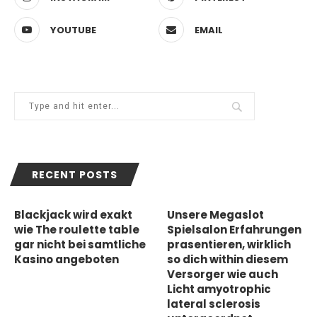
YOUTUBE
EMAIL
RECENT POSTS
Blackjack wird exakt
Unsere Megaslot
wie The roulette table
Spielsalon Erfahrungen
gar nicht bei samtliche
prasentieren, wirklich
Kasino angeboten
so dich within diesem
Versorger wie auch
Licht amyotrophic
lateral sclerosis