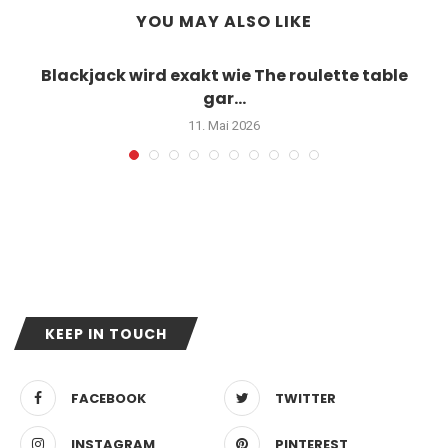
YOU MAY ALSO LIKE
Blackjack wird exakt wie The roulette table
gar...
11. Mai 2026
KEEP IN TOUCH
FACEBOOK
TWITTER
INSTAGRAM
PINTEREST