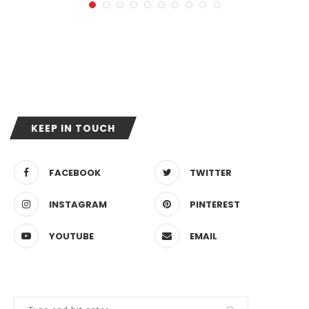
KEEP IN TOUCH
FACEBOOK
TWITTER
INSTAGRAM
PINTEREST
YOUTUBE
EMAIL