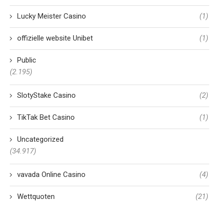
Lucky Meister Casino
(1)
offizielle website Unibet
(1)
Public
(2.195)
SlotyStake Casino
(2)
TikTak Bet Casino
(1)
Uncategorized
(34.917)
vavada Online Casino
(4)
Wettquoten
(21)