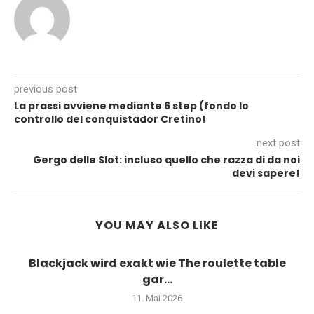
previous post
La prassi avviene mediante 6 step (fondo lo
controllo del conquistador Cretino!
next post
Gergo delle Slot: incluso quello che razza di da noi
devi sapere!
YOU MAY ALSO LIKE
Blackjack wird exakt wie The roulette table
gar...
11. Mai 2026