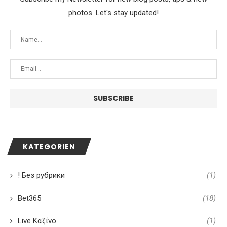
photos. Let's stay updated!
KATEGORIEN
! Без рубрики
(1)
Bet365
(18)
Live Καζίνο
(1)