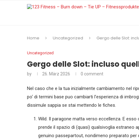
Home
Uncategorized
Gergo delle Slot: inc
Uncategorized
Gergo delle Slot: incluso quel
by
26. März 2026
0 comment
Nel caso che e la tua inizialmente cambiamento nel ripu
po‘ di termini base puo cambiarti l’esperienza di imbro
dissimule sappia se stai mettendo le fiches.
Wild. Il paragone matta verso eccellenza. E esso c
prende il spazio di (quasi) qualsivoglia estraneo a
genuino passepartout, nondimeno preparato per 