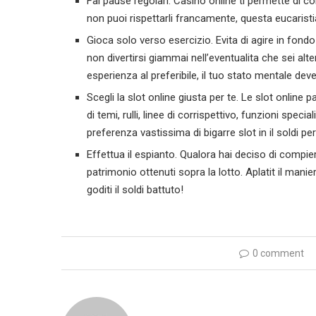
Fai pause regolari. Casino online ti permette di co
non puoi rispettarli francamente, questa eucaristia
Gioca solo verso esercizio. Evita di agire in fondo
non divertirsi giammai nell’eventualita che sei alt
esperienza al preferibile, il tuo stato mentale de
Scegli la slot online giusta per te. Le slot online
di temi, rulli, linee di corrispettivo, funzioni spe
preferenza vastissima di bigarre slot in il soldi per
Effettua il espianto. Qualora hai deciso di compie
patrimonio ottenuti sopra la lotto. Aplatit il mani
goditi il soldi battuto!
0 comment