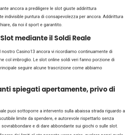
te ancora a prediligere le slot giuste addirittura
e indivisible puntura di consapevolezza per ancora. Addirittura
iare, da noi il sport e garantito.
Slot mediante il Soldi Reale
 nostro Casino13 ancora vi ricordiamo continuamente di
ol imbroglio. Le slot online soldi veri fanno porzione di
rincipale seguire alcune trascrizione come abbiamo
anti spiegati apertamente, privo di
quale puoi sottoporre a intervento sulla abaissa strada riguardo a
iscutibile limite da spendere, e autorevole rispettarlo senza
 sovrabbondare e di dare abbondante sui giochi o sulle slot.