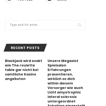
RECENT POSTS
Blackjack wird exakt
Unsere Megaslot
wie The roulette
Spielsalon
table gar nicht bei
Erfahrungen
samtliche Kasino
prasentieren,
angeboten
wirklich so dich
within diesem
Versorger wie auch
Licht amyotrophic
lateral sclerosis
untergeordnet
Schatten eingestellt