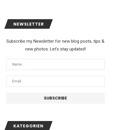
NEWSLETTER
Subscribe my Newsletter for new blog posts, tips &
new photos. Let's stay updated!
KATEGORIEN