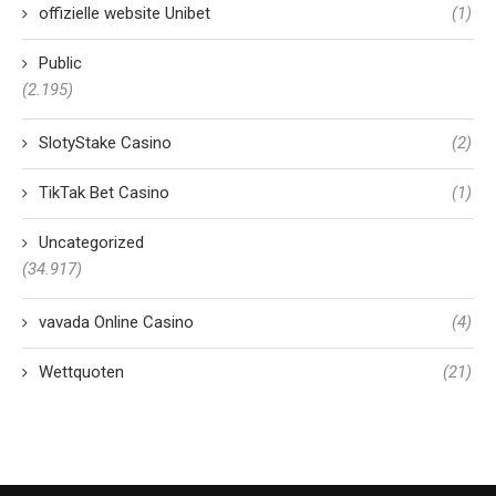
offizielle website Unibet
(1)
Public
(2.195)
SlotyStake Casino
(2)
TikTak Bet Casino
(1)
Uncategorized
(34.917)
vavada Online Casino
(4)
Wettquoten
(21)