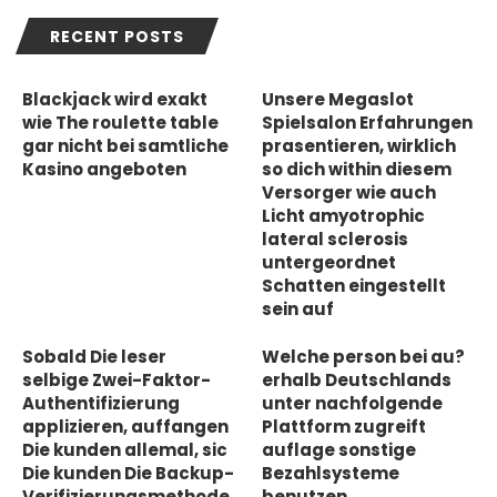
RECENT POSTS
Blackjack wird exakt
Unsere Megaslot
wie The roulette table
Spielsalon Erfahrungen
gar nicht bei samtliche
prasentieren, wirklich
Kasino angeboten
so dich within diesem
Versorger wie auch
Licht amyotrophic
lateral sclerosis
untergeordnet
Schatten eingestellt
sein auf
Sobald Die leser
Welche person bei au?
selbige Zwei-Faktor-
erhalb Deutschlands
Authentifizierung
unter nachfolgende
applizieren, auffangen
Plattform zugreift
Die kunden allemal, sic
auflage sonstige
Die kunden Die Backup-
Bezahlsysteme
Verifizierungsmethode
benutzen