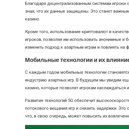
Благодаря децентрализованным системам игроки см
зная, что их данные защищены. Это станет важны
казино.
Кроме того, использование криптовалют в качест
игроков, позволяя им использовать анонимные и 
изменить подход к азартным играм и повлиять на 
Мобильные технологии и их влияние
С каждым годом мобильные технологии становятся 
индустрию азартных игр. В будущем мы увидим е
казино, которые позволят игрокам наслаждаться и
Развитие технологий 5G обеспечит высокоскоростн
потокового вещания игр и снизить задержки. Это 
что, в свою очередь, может повысить их вовлеченн