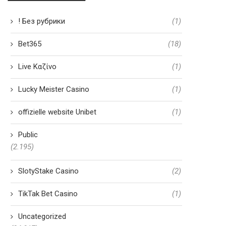
! Без рубрики
(1)
Bet365
(18)
Live Καζίνο
(1)
Lucky Meister Casino
(1)
offizielle website Unibet
(1)
Public
(2.195)
SlotyStake Casino
(2)
TikTak Bet Casino
(1)
Uncategorized