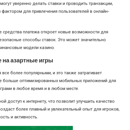
огут уверенно делать ставки и проводить транзакции,
м фактором для привлечения пользователей в онлайн-
ве средства платежа откроет новые возможности для
безопасные способы ставок. Это может значительно
финансовые модели казино.
 на азартные игры
все более популярными, и это также затрагивает
ще больше оптимизированных мобильных приложений для
грами в любое время и в любом месте.
ой доступ к интернету, что позволит улучшить качество
создаст более плавный и увлекательный опыт для игроков,
ость и активность.