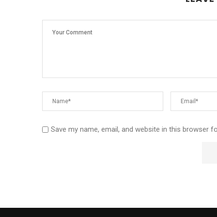
Save my name, email, and website in this browser f