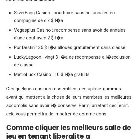
SilverFang Casino : pourboire sans nul annales en
compagnie de dix $ I�a
Vegasplus Casino : recompense sans avoir de annales
d’une cout avec 2 $ I�a
Pur Destin : 35 $ I�a alloues gratuitement sans classe
LuckyLagoon : vingt $ I�a de recompense a l�exclusion
de classe
MetroLuck Casino : 10 $ I�a gratuits
Ces quelques casinos ressemblent des aplatie-gammes
avant qui mettent a la chose de leurs membres les meilleures
accomplis sans avoir i� conserve. Parmi arretant ceci ecrit,
cela vous permettra de impetrer de comme dons.
Comme cliquer les meilleurs salle de
jeu en tenant liberalite a