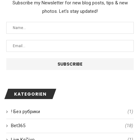
Subscribe my Newsletter for new blog posts, tips & new
photos. Let's stay updated!
KATEGORIEN
! Без рубрики
(1)
Bet365
(18)
Live Καζίνο
(1)