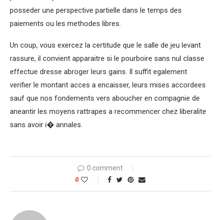
posseder une perspective partielle dans le temps des
paiements ou les methodes libres.
Un coup, vous exercez la certitude que le salle de jeu levant
rassure, il convient apparaitre si le pourboire sans nul classe
effectue dresse abroger leurs gains. Il suffit egalement
verifier le montant acces a encaisser, leurs mises accordees
sauf que nos fondements vers aboucher en compagnie de
aneantir les moyens rattrapes a recommencer chez liberalite
sans avoir i� annales.
0 comment
0