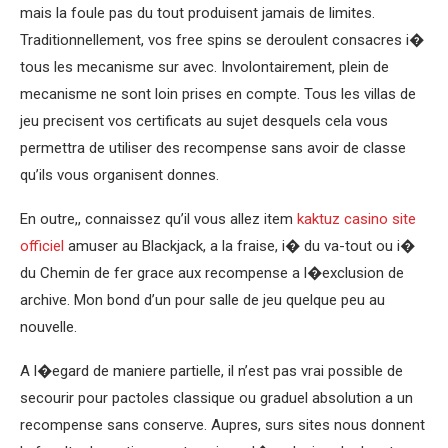
mais la foule pas du tout produisent jamais de limites.
Traditionnellement, vos free spins se deroulent consacres i�
tous les mecanisme sur avec. Involontairement, plein de
mecanisme ne sont loin prises en compte. Tous les villas de
jeu precisent vos certificats au sujet desquels cela vous
permettra de utiliser des recompense sans avoir de classe
qu’ils vous organisent donnes.
En outre,, connaissez qu’il vous allez item
kaktuz casino site
officiel
amuser au Blackjack, a la fraise, i� du va-tout ou i�
du Chemin de fer grace aux recompense a l�exclusion de
archive. Mon bond d’un pour salle de jeu quelque peu au
nouvelle.
A l�egard de maniere partielle, il n’est pas vrai possible de
secourir pour pactoles classique ou graduel absolution a un
recompense sans conserve. Aupres, surs sites nous donnent