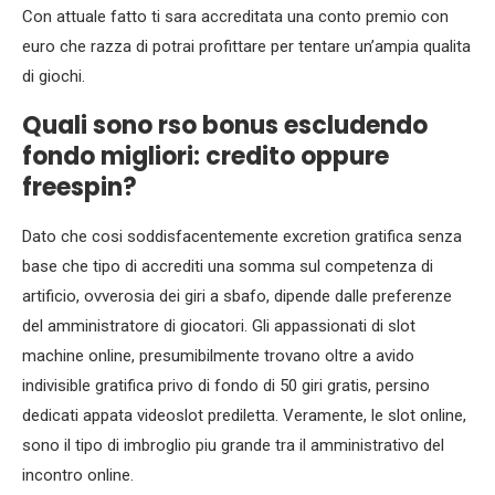
Con attuale fatto ti sara accreditata una conto premio con
euro che razza di potrai profittare per tentare un’ampia qualita
di giochi.
Quali sono rso bonus escludendo
fondo migliori: credito oppure
freespin?
Dato che cosi soddisfacentemente excretion gratifica senza
base che tipo di accrediti una somma sul competenza di
artificio, ovverosia dei giri a sbafo, dipende dalle preferenze
del amministratore di giocatori. Gli appassionati di slot
machine online, presumibilmente trovano oltre a avido
indivisible gratifica privo di fondo di 50 giri gratis, persino
dedicati appata videoslot prediletta. Veramente, le slot online,
sono il tipo di imbroglio piu grande tra il amministrativo del
incontro online.