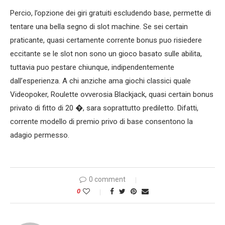
Percio, l’opzione dei giri gratuiti escludendo base, permette di
tentare una bella segno di slot machine. Se sei certain
praticante, quasi certamente corrente bonus puo risiedere
eccitante se le slot non sono un gioco basato sulle abilita,
tuttavia puo pestare chiunque, indipendentemente
dall’esperienza. A chi anziche ama giochi classici quale
Videopoker, Roulette ovverosia Blackjack, quasi certain bonus
privato di fitto di 20 �, sara soprattutto prediletto. Difatti,
corrente modello di premio privo di base consentono la
adagio permesso.
0 comment
0