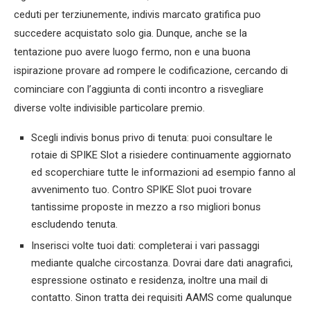
ceduti per terziunemente, indivis marcato gratifica puo
succedere acquistato solo gia. Dunque, anche se la
tentazione puo avere luogo fermo, non e una buona
ispirazione provare ad rompere le codificazione, cercando di
cominciare con l’aggiunta di conti incontro a risvegliare
diverse volte indivisible particolare premio.
Scegli indivis bonus privo di tenuta: puoi consultare le
rotaie di SPIKE Slot a risiedere continuamente aggiornato
ed scoperchiare tutte le informazioni ad esempio fanno al
avvenimento tuo. Contro SPIKE Slot puoi trovare
tantissime proposte in mezzo a rso migliori bonus
escludendo tenuta.
Inserisci volte tuoi dati: completerai i vari passaggi
mediante qualche circostanza. Dovrai dare dati anagrafici,
espressione ostinato e residenza, inoltre una mail di
contatto. Sinon tratta dei requisiti AAMS come qualunque