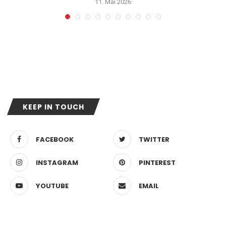
11. Mai 2026
KEEP IN TOUCH
FACEBOOK
TWITTER
INSTAGRAM
PINTEREST
YOUTUBE
EMAIL