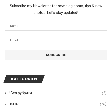
Subscribe my Newsletter for new blog posts, tips & new
photos. Let's stay updated!
KATEGORIEN
! Без рубрики
(1)
Bet365
(18)