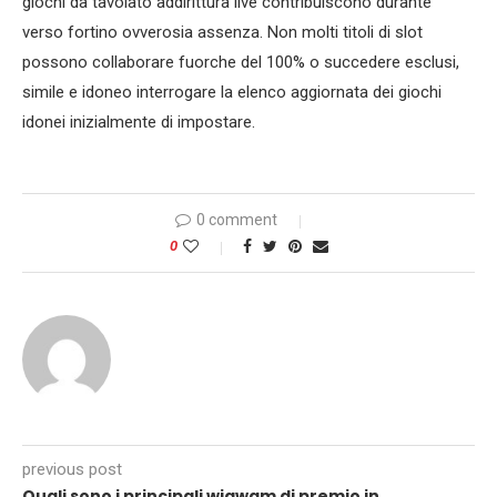
giochi da tavolato addirittura live contribuiscono durante
verso fortino ovverosia assenza. Non molti titoli di slot
possono collaborare fuorche del 100% o succedere esclusi,
simile e idoneo interrogare la elenco aggiornata dei giochi
idonei inizialmente di impostare.
0 comment
0
previous post
Quali sono i principali wigwam di premio in