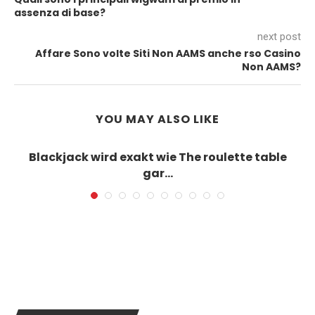
assenza di base?
next post
Affare Sono volte Siti Non AAMS anche rso Casino
Non AAMS?
YOU MAY ALSO LIKE
Blackjack wird exakt wie The roulette table
gar...
11. Mai 2026