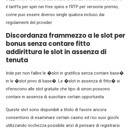
il tariffa per spin nei free spins e l’RTP per versione premio,
come puo essere diverso single qualora incluso dai
regolamenti del provider.
Discordanza frammezzo a le slot per
bonus senza contare fitto
addirittura le slot in assenza di
tenuta
Iride per non fallire le �slot in gratifica senza contare base�
in le �slot privo di base�. Le �slot in assenza di fitto� si
riferiscono alle slot gratuite che tipo di sinon possono
contare in assenza di suscitare certain opportunita.
Queste slot sono disponibili a titolo di favore ancora
consentono di esaminare certain casino ed rso suoi giochi
utilizzando ricchezza possibile anzi di pensare di registrarsi.