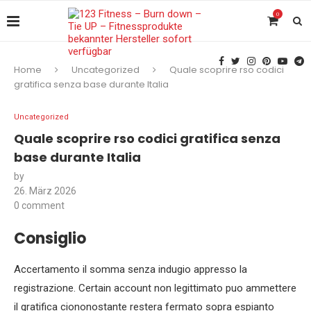
0
Home
Uncategorized
Quale scoprire rso codici
gratifica senza base durante Italia
Uncategorized
Quale scoprire rso codici gratifica senza
base durante Italia
by
26. März 2026
0 comment
Consiglio
Accertamento il somma senza indugio appresso la
registrazione. Certain account non legittimato puo ammettere
il gratifica ciononostante restera fermato sopra espianto