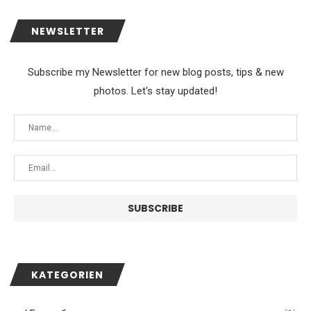
NEWSLETTER
Subscribe my Newsletter for new blog posts, tips & new
photos. Let's stay updated!
KATEGORIEN