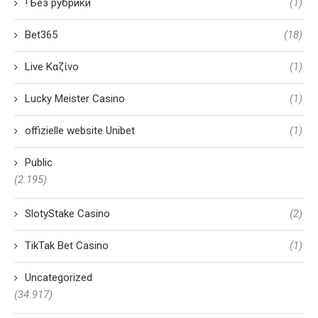
! Без рубрики
(1)
Bet365
(18)
Live Καζίνο
(1)
Lucky Meister Casino
(1)
offizielle website Unibet
(1)
Public
(2.195)
SlotyStake Casino
(2)
TikTak Bet Casino
(1)
Uncategorized
(34.917)