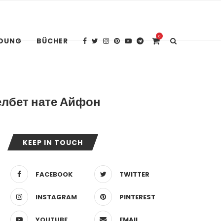
0
IDUNG
BÜCHER
елбет нате Айфон
KEEP IN TOUCH
FACEBOOK
TWITTER
INSTAGRAM
PINTEREST
YOUTUBE
EMAIL