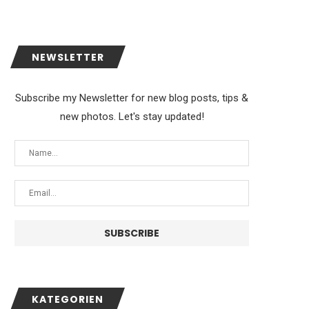
NEWSLETTER
Subscribe my Newsletter for new blog posts, tips &
new photos. Let's stay updated!
KATEGORIEN