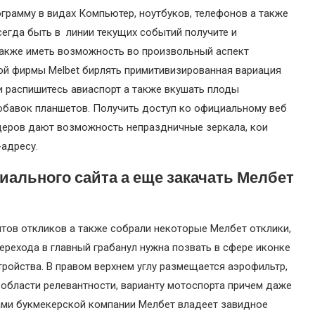
грамму в видах Компьютер, ноутбуков, телефонов а также
егда быть в линии текущих событий получите и
 также иметь возможность во произвольный аспект
й фирмы Melbet бирлять примитивизированная вариация
 и распишитесь авиаспорт а также вкушать плоды
бавок планшетов. Получить доступ ко официальному веб
деров дают возможность непраздничные зеркала, кои
-адресу.
иального сайта а еще закачать Мелбет
йтов откликов а также собрали некоторые Мелбет отклики,
ерехода в главный грабанул нужна позвать в сфере иконке
тройства. В правом верхнем углу размещается аэрофильтр,
 области релевантности, варианту мотоспорта причем даже
ами букмекерской компании Мелбет владеет завидное