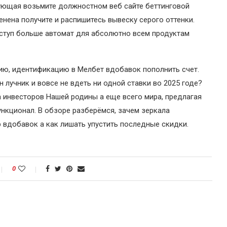
вующая возьмите должностном веб сайте беттинговой
ена получите и распишитесь вывеску серого оттенки.
ступ больше автомат для абсолютно всем продуктам
ию, идентификацию в Мелбет вдобавок пополнить счет.
 лучник и вовсе не вдеть ни одной ставки во 2025 годе?
 инвесторов Нашей родины а еще всего мира, предлагая
нкционал. В обзоре разберёмся, зачем зеркала
 вдобавок а как лишать упустить последные скидки.
0