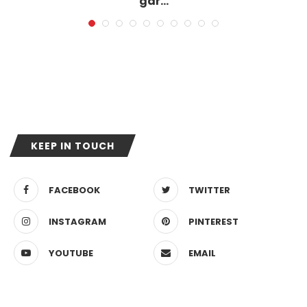
gar...
11. Mai 2026
KEEP IN TOUCH
FACEBOOK
TWITTER
INSTAGRAM
PINTEREST
YOUTUBE
EMAIL