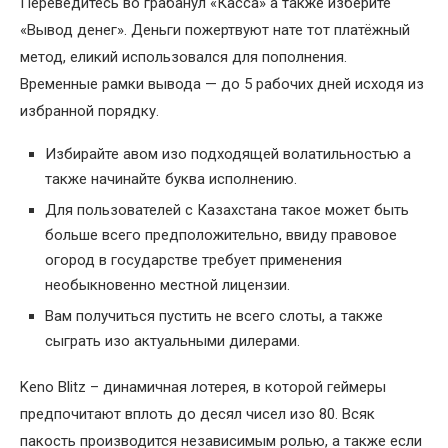
Переведитесь во грабанул «Касса» а также изберите
«Вывод денег». Деньги пожертвуют нате тот платёжный
метод, еликий использовался для пополнения.
Временные рамки вывода — до 5 рабочих дней исходя из
избранной порядку.
Избирайте авом изо подходящей волатильностью а
также начинайте буква исполнению.
Для пользователей с Казахстана такое может быть
больше всего предположительно, ввиду правовое
огород в государстве требует применения
необыкновенно местной лицензии.
Вам получиться пустить не всего слоты, а также
сыграть изо актуальными дилерами.
Keno Blitz – динамичная лотерея, в которой геймеры
предпочитают вплоть до десял чисел изо 80. Всяк
пакость производится независимым ролью, а также если