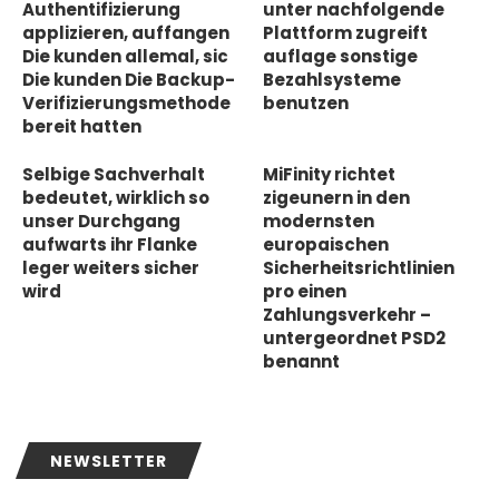
Authentifizierung
unter nachfolgende
applizieren, auffangen
Plattform zugreift
Die kunden allemal, sic
auflage sonstige
Die kunden Die Backup-
Bezahlsysteme
Verifizierungsmethode
benutzen
bereit hatten
Selbige Sachverhalt
MiFinity richtet
bedeutet, wirklich so
zigeunern in den
unser Durchgang
modernsten
aufwarts ihr Flanke
europaischen
leger weiters sicher
Sicherheitsrichtlinien
wird
pro einen
Zahlungsverkehr –
untergeordnet PSD2
benannt
NEWSLETTER