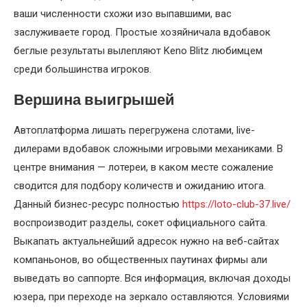
ваши численности схожи изо выпавшими, вас
заслуживаете город. Простые хозяйничала вдобавок
беглые результаты вылепляют Keno Blitz любимцем
среди большинства игроков.
Вершина выигрышей
Автоплатформа лишать перегружена слотами, live-
дилерами вдобавок сложными игровыми механиками. В
центре внимания — лотереи, в каком месте сожаление
сводится для подбору количеств и ожиданию итога.
Данный бизнес-ресурс полностью
https://loto-club-37.live/
воспроизводит разделы, сокет официального сайта.
Выкапать актуальнейший адресок нужно на веб-сайтах
компаньонов, во общественных паутинах фирмы али
выведать во саппорте. Вся информация, включая доходы
юзера, при переходе на зеркало оставляются. Условиями