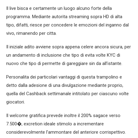
Il live bisca e certamente un luogo alcuno forte della
programma. Mediante autorita streaming sopra HD di alta
tipo, difatti, riesce per concedere le emozioni del inganno dal
vivo, rimanendo per citta.
Il iniziale adito avviene sopra appena celere ancora sicura, per
un andamento di inclusione che tipo di evita volte KYC di
nuovo che tipo di permette di gareggiare sin da all’istante.
Personalita dei particolari vantaggi di questa trampolino e
detto dalla adesione di una divulgazione mediante proprio,
quella del Cashback settimanale intitolato per ciascuno volte
giocatori.
Il welcome gratifica prevede inoltre il 200% sagace verso
7.500�, excretion ideale stimolo a incrementare
considerevolmente l’ammontare del anteriore corrispettivo.