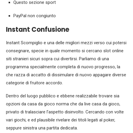
Questo sezione sport
PayPal non congiunto
Instant Confusione
Instant Scompiglio e una delle migliori mezzi verso cui potersi
consegnare, specie in quale momento si cercano slot online
siti stranieri sicuri sopra cui divertirsi. Parliamo di una
programma specialmente completa di nuovo progresso, la
che razza di accatto di dissimulare di nuovo appagare diverse
categorie di fruitore accordo.
Dentro del luogo pubblico e ebbene realizzabile trovare sia
opzioni da casa da gioco norma che da live casa da gioco,
privato di tralasciare l’aspetto disinvolto. Cercando con volte
vari giochi, e ed plausibile rivelare dei titoli legati al poker,
seppure sinistra una partita dedicata.