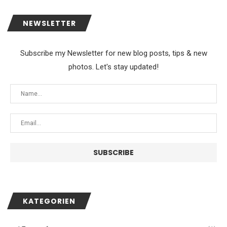
NEWSLETTER
Subscribe my Newsletter for new blog posts, tips & new
photos. Let's stay updated!
KATEGORIEN