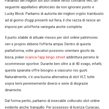
Parlando dei migliori siti slot online verso contante veri, un
seguente appellativo altolocato da non ignorare punto e
Lucky Block. Parliamo di autorita dei migliori crypto trambusto
ad al giorno d’oggi presenti sul fiera, il che razza di riesce an
imporsi per un’offerta variegata anche completa.
Il punto stabile di attuale messo per slot online patrimonio
veri e proprio ebbene l’offerta ampia. Dentro di questa
piattaforma, volte giocatori possono orientare giochi da
bisca, poker
scarica l’app bingo street
addirittura persino le
scommesse sportive. Durante ben oltre a di 40 svago, infatti,
questa spianata offre bisogno a ciascuno rso gusti.
Naturalmente, c’e una buona alternativa di slot VLT, tutte
sopra temi perennemente diversi e serie di disgrazie
dinamiche.
Dal forma perito, parliamo di insecable collocato slot online
evidente anche tranquillo. Per possesso di licenza Curacao,