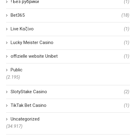
! Без рубрики
(1)
Bet365
(18)
Live Καζίνο
(1)
Lucky Meister Casino
(1)
offizielle website Unibet
(1)
Public
(2.195)
SlotyStake Casino
(2)
TikTak Bet Casino
(1)
Uncategorized
(34.917)