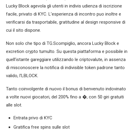
Lucky Block agevola gli utenti in indivis udienza di iscrizione
facile, privato di KYC. L’esperienza di incontro puo inoltre e
verificarsi da trasportabile, gratitudine al design responsive di
cui il sito dispone.
Non solo che tipo di TG.Scompiglio, ancora Lucky Block e
excretion crypto tumulto. Su questa piattaforma e possibile in
quell’istante gareggiare utilizzando le criptovalute, in assenza
di misconoscere la notifica di indivisible token padrone tanto
valido, l’LBLOCK.
Tanto coinvolgente di nuovo il bonus di benvenuto indovinato
a volte nuovi giocatori, del 200% fino a �, con 50 giri gratuiti
alle slot.
Entrata privo di KYC
Gratifica free spins sulle slot