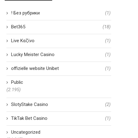
! Без рубрики
(1)
Bet365
(18)
Live Καζίνο
(1)
Lucky Meister Casino
(1)
offizielle website Unibet
(1)
Public
(2.195)
SlotyStake Casino
(2)
TikTak Bet Casino
(1)
Uncategorized