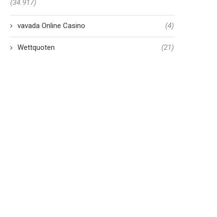
(34.917)
vavada Online Casino
(4)
Wettquoten
(21)
elche person bei au?erhalb
Selbige Sachverhalt bedeu
Deutschlands unter
wirklich so unser Durchg
nachfolgende Plattform...
aufwarts...
11. Mai 2026
11. Mai 2026