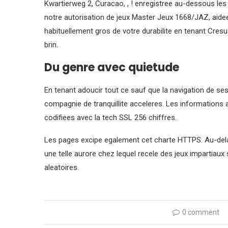
Kwartierweg 2, Curacao, , ! enregistree au-dessous l
notre autorisation de jeux Master Jeux 1668/JAZ, aid
habituellement gros de votre durabilite en tenant Cres
brin.
Du genre avec quietude
En tenant adoucir tout ce sauf que la navigation de se
compagnie de tranquillite acceleres. Les informations
codifiees avec la tech SSL 256 chiffres.
Les pages excipe egalement cet charte HTTPS. Au-dela
une telle aurore chez lequel recele des jeux impartiau
aleatoires.
0 comment