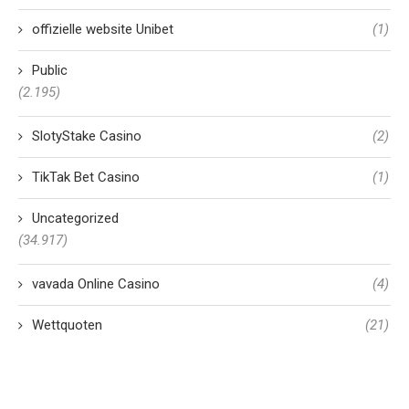
offizielle website Unibet
(1)
Public
(2.195)
SlotyStake Casino
(2)
TikTak Bet Casino
(1)
Uncategorized
(34.917)
vavada Online Casino
(4)
Wettquoten
(21)