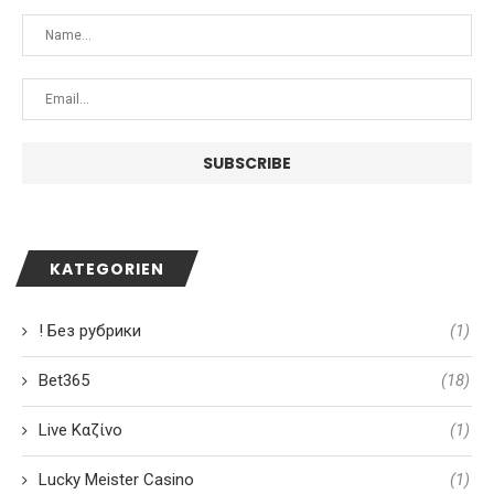
KATEGORIEN
! Без рубрики
(1)
Bet365
(18)
Live Καζίνο
(1)
Lucky Meister Casino
(1)