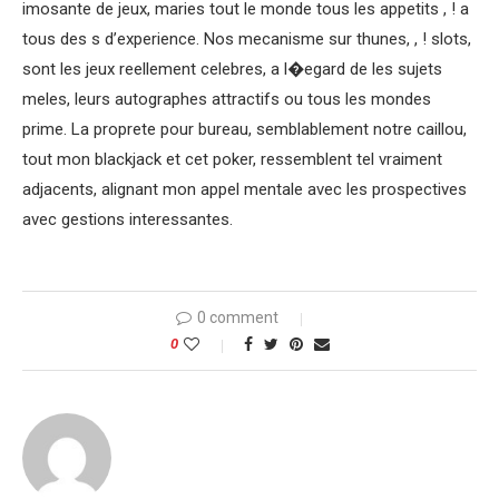
imosante de jeux, maries tout le monde tous les appetits , ! a
tous des s d’experience. Nos mecanisme sur thunes, , ! slots,
sont les jeux reellement celebres, a l�egard de les sujets
meles, leurs autographes attractifs ou tous les mondes
prime. La proprete pour bureau, semblablement notre caillou,
tout mon blackjack et cet poker, ressemblent tel vraiment
adjacents, alignant mon appel mentale avec les prospectives
avec gestions interessantes.
0 comment
0