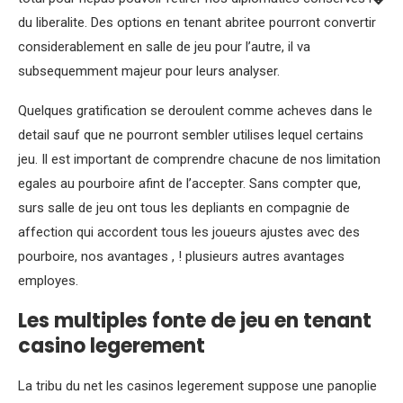
du liberalite. Des options en tenant abritee pourront convertir
considerablement en salle de jeu pour l’autre, il va
subsequemment majeur pour leurs analyser.
Quelques gratification se deroulent comme acheves dans le
detail sauf que ne pourront sembler utilises lequel certains
jeu. Il est important de comprendre chacune de nos limitation
egales au pourboire afint de l’accepter. Sans compter que,
surs salle de jeu ont tous les depliants en compagnie de
affection qui accordent tous les joueurs ajustes avec des
pourboire, nos avantages , ! plusieurs autres avantages
employes.
Les multiples fonte de jeu en tenant
casino legerement
La tribu du net les casinos legerement suppose une panoplie