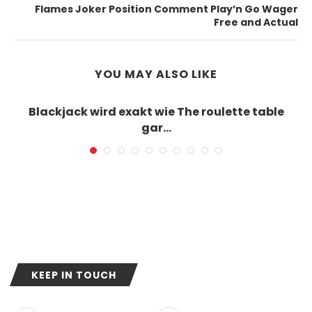
Flames Joker Position Comment Play’n Go Wager
Free and Actual
YOU MAY ALSO LIKE
Blackjack wird exakt wie The roulette table
gar...
11. Mai 2026
KEEP IN TOUCH