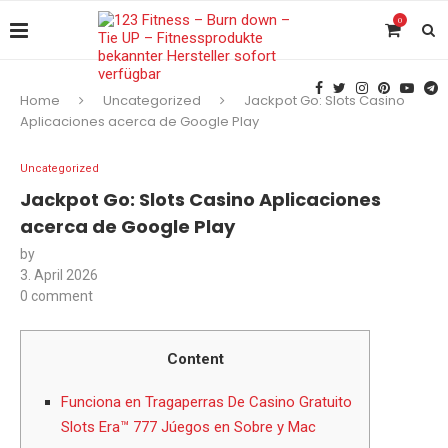
0
Home
Uncategorized
Jackpot Go: Slots Casino
Aplicaciones acerca de Google Play
Uncategorized
Jackpot Go: Slots Casino Aplicaciones
acerca de Google Play
by
3. April 2026
0 comment
Content
Funciona en Tragaperras De Casino Gratuito
Slots Era™ 777 Júegos en Sobre y Mac