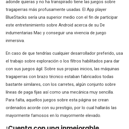
adonde quieras y no ha transpirado tiene las juegos sobre
tragaperras más profusamente usadas. El App player
BlueStacks serí­a una superior medio con el fin de participar
este entretenimiento sobre Android acerca de su De
indumentarias Mac y conseguir una vivencia de juego
inmersiva.
En caso de que tendrí­as cualquier desarrollador preferido, usa
el trabajo sobre exploración o los filtros habilitados para dar
con sus juegos ágil. Sobre sus propias inicios, las máquinas
tragaperras con brazo técnico estaban fabricados todas
bastante similares, con los carretes, algún conjunto sobre
líneas de paga fijas así­ como una mecánica muy sencilla.
Para falta, aquellos juegos sobre esta página se crean
ordenados acorde con su prestigio, por lo cual hallarás las
mayormente famosos en lo mayormente elevado.
¡Cuenta con una inmejorable