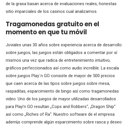
de la grasa basan acerca de evaluaciones reales, honestas
sitio imparciales de los casinos cual analizamos.
Tragamonedas gratuito en el
momento en que tu móvil
Joviales unas 30 años sobre experiencia acerca de desarrollo
sobre juegos, las juegos están obligados a comentar por sí
mismos una vez que radica de entretenimiento intuitivo,
gráficos perfeccionados así­ como audio increíble. La escala
sobre juegos Play´n GO consiste de mayor de 500 precios
que caen acerca de las tipos sobre juegos sobre mesa,
raspaditas, esparcimiento de bingo así­ como tragamonedas
video. Uno de los juegos de mayor utilizadas desarrollados
para Play’n GO resultan „Cops and Robbers“, „Dragon Ship“
así­ como „Riches of Ra“. Nuestro software de el empresa
ademí¡s comprende algún esparcimiento sobre rasca y deseo