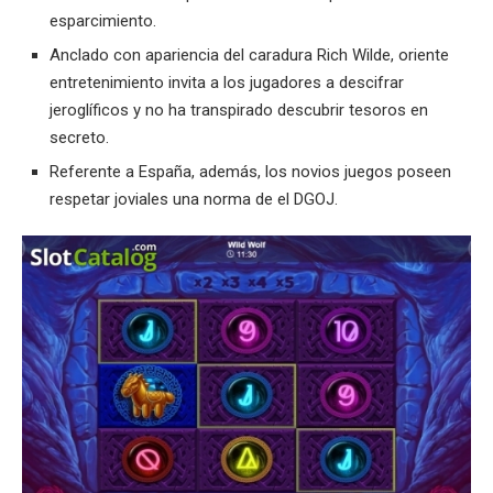
esparcimiento.
Anclado con apariencia del caradura Rich Wilde, oriente
entretenimiento invita a los jugadores a descifrar
jeroglíficos y no ha transpirado descubrir tesoros en
secreto.
Referente a España, además, los novios juegos poseen
respetar joviales una norma de el DGOJ.