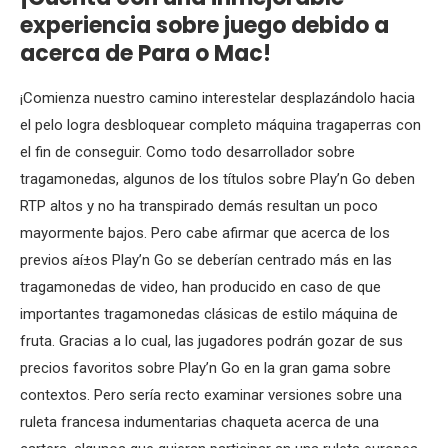
experiencia sobre juego debido a
acerca de Para o Mac!
¡Comienza nuestro camino interestelar desplazándolo hacia
el pelo logra desbloquear completo máquina tragaperras con
el fin de conseguir. Como todo desarrollador sobre
tragamonedas, algunos de los títulos sobre Play’n Go deben
RTP altos y no ha transpirado demás resultan un poco
mayormente bajos. Pero cabe afirmar que acerca de los
previos aí±os Play’n Go se deberían centrado más en las
tragamonedas de video, han producido en caso de que
importantes tragamonedas clásicas de estilo máquina de
fruta. Gracias a lo cual, las jugadores podrán gozar de sus
precios favoritos sobre Play’n Go en la gran gama sobre
contextos. Pero sería recto examinar versiones sobre una
ruleta francesa indumentarias chaqueta acerca de una