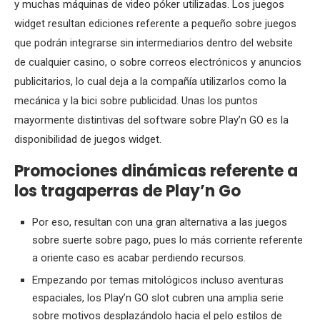
y muchas máquinas de video póker utilizadas. Los juegos
widget resultan ediciones referente a pequeño sobre juegos
que podrán integrarse sin intermediarios dentro del website
de cualquier casino, o sobre correos electrónicos y anuncios
publicitarios, lo cual deja a la compañía utilizarlos como la
mecánica y la bici sobre publicidad. Unas los puntos
mayormente distintivas del software sobre Play’n GO es la
disponibilidad de juegos widget.
Promociones dinámicas referente a
los tragaperras de Play’n Go
Por eso, resultan con una gran alternativa a las juegos
sobre suerte sobre pago, pues lo más corriente referente
a oriente caso es acabar perdiendo recursos.
Empezando por temas mitológicos incluso aventuras
espaciales, los Play’n GO slot cubren una amplia serie
sobre motivos desplazándolo hacia el pelo estilos de