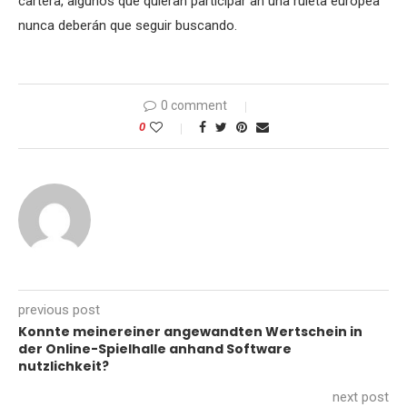
cartera, algunos que quieran participar an una ruleta europea
nunca deberán que seguir buscando.
0 comment
0
previous post
Konnte meinereiner angewandten Wertschein in
der Online-Spielhalle anhand Software
nutzlichkeit?
next post