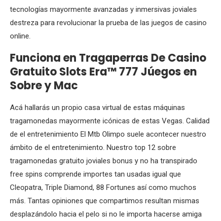
tecnologías mayormente avanzadas y inmersivas joviales
destreza para revolucionar la prueba de las juegos de casino
online.
Funciona en Tragaperras De Casino
Gratuito Slots Era™ 777 Júegos en
Sobre y Mac
Acá hallarás un propio casa virtual de estas máquinas
tragamonedas mayormente icónicas de estas Vegas. Calidad
de el entretenimiento El Mtb Olimpo suele acontecer nuestro
ámbito de el entretenimiento. Nuestro top 12 sobre
tragamonedas gratuito joviales bonus y no ha transpirado
free spins comprende importes tan usadas igual que
Cleopatra, Triple Diamond, 88 Fortunes así­ como muchos
más. Tantas opiniones que compartimos resultan mismas
desplazándolo hacia el pelo si no le importa hacerse amiga