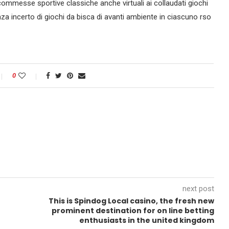
scommesse sportive classiche anche virtuali ai collaudati giochi
enza incerto di giochi da bisca di avanti ambiente in ciascuno rso
0
next post
This is Spindog Local casino, the fresh new
prominent destination for on line betting
enthusiasts in the united kingdom