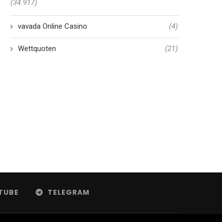
(34.917)
vavada Online Casino
(4)
Wettquoten
(21)
elche person bei au?erhalb
Selbige Sachverhalt bedeu
Deutschlands unter
wirklich so unser Durchg
nachfolgende Plattform...
aufwarts...
11. Mai 2026
11. Mai 2026
TUBE
TELEGRAM