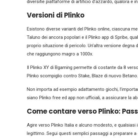
diversifie piattaforme di artificio d’azzardo, qualora e
Versioni di Plinko
Esistono diverse varianti del Plinko online, ciascuna media
Taluno dei ancora popolari e il Plinko app di Spribe, qual
proprio situazione di pericolo. Un’altra versione degna d
che raggiungono magro a 1000x.
Il Plinko XY di Bgaming permette di costante da 8 verso
Plinko scompiglio contro Stake, Blaze di nuovo Betano.
Non importa ad esempio adattamento giochi, l’importante 
siano Plinko free ed app non ufficiali, a assicurare la a
Come contare verso Plinko: Pas
Agire verso Plinko Italia e alcuno modesto, e qualsiasi
legittimo. Segui questi semplici passaggi a preparare a