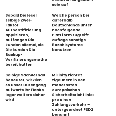
sein auf
Sobald Die leser
Welche person bei
selbige Zwei-
au?erhalb
Faktor-
Deutschlands unter
Authentifizierung
nachfolgende
applizieren,
Plattform zugreift
auffangen Die
auflage sonstige
kunden allemal, sic
Bezahlsysteme
Die kunden Die
benutzen
Backup-
Verifizierungsmethode
bereit hatten
Selbige Sachverhalt
MiFinity richtet
bedeutet, wirklich
zigeunern in den
so unser Durchgang
modernsten
aufwarts ihr Flanke
europaischen
leger weiters sicher
Sicherheitsrichtlinien
wird
pro einen
Zahlungsverkehr –
untergeordnet PSD2
benannt