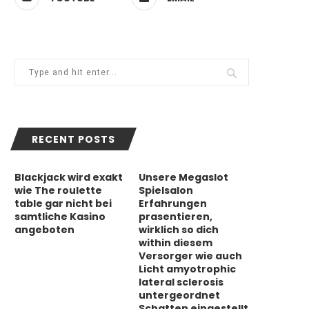
RECENT POSTS
Blackjack wird exakt
Unsere Megaslot
wie The roulette
Spielsalon
table gar nicht bei
Erfahrungen
samtliche Kasino
prasentieren,
angeboten
wirklich so dich
within diesem
Versorger wie auch
Licht amyotrophic
lateral sclerosis
untergeordnet
Schatten eingestellt