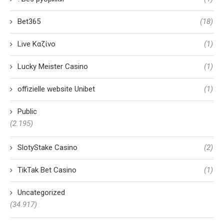
Bet365
(18)
Live Καζίνο
(1)
Lucky Meister Casino
(1)
offizielle website Unibet
(1)
Public
(2.195)
SlotyStake Casino
(2)
TikTak Bet Casino
(1)
Uncategorized
(34.917)