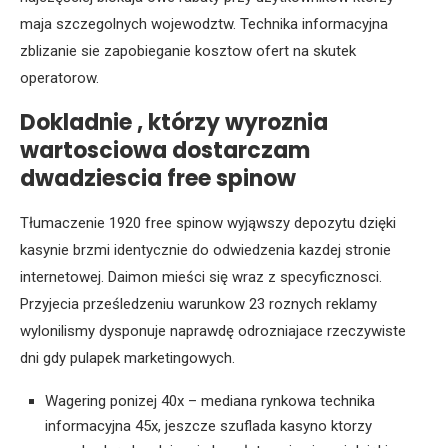
maja szczegolnych wojewodztw. Technika informacyjna
zblizanie sie zapobieganie kosztow ofert na skutek
operatorow.
Dokladnie , którzy wyroznia
wartosciowa dostarczam
dwadziescia free spinow
Tłumaczenie 1920 free spinow wyjąwszy depozytu dzięki
kasynie brzmi identycznie do odwiedzenia kazdej stronie
internetowej. Daimon mieści się wraz z specyficznosci.
Przyjecia prześledzeniu warunkow 23 roznych reklamy
wylonilismy dysponuje naprawdę odrozniajace rzeczywiste
dni gdy pulapek marketingowych.
Wagering ponizej 40x – mediana rynkowa technika
informacyjna 45x, jeszcze szuflada kasyno ktorzy