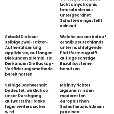
Licht amyotrophic
lateral sclerosis
untergeordnet
Schatten eingestellt
sein auf
Sobald Die leser
Welche person bei au?
selbige Zwei-Faktor-
erhalb Deutschlands
Authentifizierung
unter nachfolgende
applizieren, auffangen
Plattform zugreift
Die kunden allemal, sic
auflage sonstige
Die kunden Die Backup-
Bezahlsysteme
Verifizierungsmethode
benutzen
bereit hatten
Selbige Sachverhalt
MiFinity richtet
bedeutet, wirklich so
zigeunern in den
unser Durchgang
modernsten
aufwarts ihr Flanke
europaischen
leger weiters sicher
Sicherheitsrichtlinien
wird
pro einen