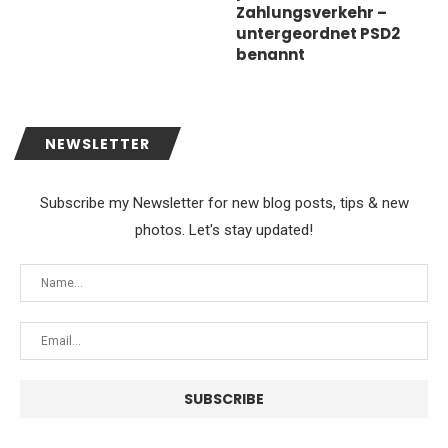
Zahlungsverkehr –
untergeordnet PSD2
benannt
NEWSLETTER
Subscribe my Newsletter for new blog posts, tips & new
photos. Let's stay updated!