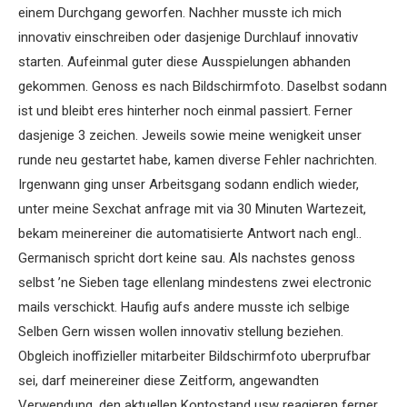
einem Durchgang geworfen. Nachher musste ich mich
innovativ einschreiben oder dasjenige Durchlauf innovativ
starten. Aufeinmal guter diese Ausspielungen abhanden
gekommen. Genoss es nach Bildschirmfoto. Daselbst sodann
ist und bleibt eres hinterher noch einmal passiert. Ferner
dasjenige 3 zeichen. Jeweils sowie meine wenigkeit unser
runde neu gestartet habe, kamen diverse Fehler nachrichten.
Irgenwann ging unser Arbeitsgang sodann endlich wieder,
unter meine Sexchat anfrage mit via 30 Minuten Wartezeit,
bekam meinereiner die automatisierte Antwort nach engl..
Germanisch spricht dort keine sau. Als nachstes genoss
selbst ’ne Sieben tage ellenlang mindestens zwei electronic
mails verschickt. Haufig aufs andere musste ich selbige
Selben Gern wissen wollen innovativ stellung beziehen.
Obgleich inoffizieller mitarbeiter Bildschirmfoto uberprufbar
sei, darf meinereiner diese Zeitform, angewandten
Verwendung, den aktuellen Kontostand usw reagieren ferner