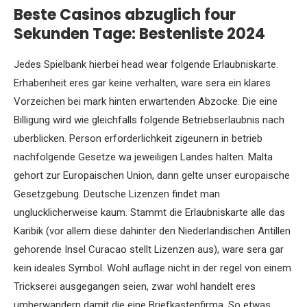
Beste Casinos abzuglich four
Sekunden Tage: Bestenliste 2024
Jedes Spielbank hierbei head wear folgende Erlaubniskarte.
Erhabenheit eres gar keine verhalten, ware sera ein klares
Vorzeichen bei mark hinten erwartenden Abzocke. Die eine
Billigung wird wie gleichfalls folgende Betriebserlaubnis nach
uberblicken. Person erforderlichkeit zigeunern in betrieb
nachfolgende Gesetze wa jeweiligen Landes halten. Malta
gehort zur Europaischen Union, dann gelte unser europaische
Gesetzgebung. Deutsche Lizenzen findet man
unglucklicherweise kaum. Stammt die Erlaubniskarte alle das
Karibik (vor allem diese dahinter den Niederlandischen Antillen
gehorende Insel Curacao stellt Lizenzen aus), ware sera gar
kein ideales Symbol. Wohl auflage nicht in der regel von einem
Trickserei ausgegangen seien, zwar wohl handelt eres
umherwandern damit die eine Briefkastenfirma. So etwas