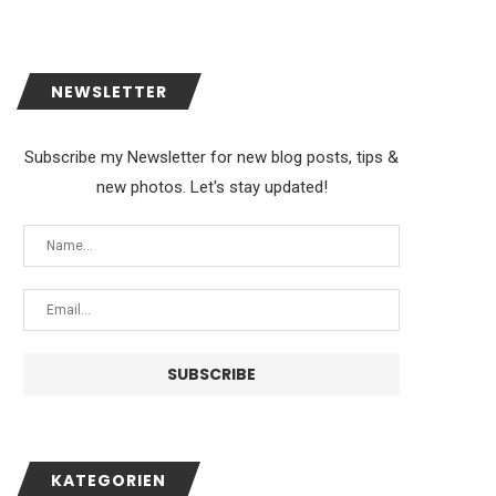
NEWSLETTER
Subscribe my Newsletter for new blog posts, tips &
new photos. Let's stay updated!
KATEGORIEN