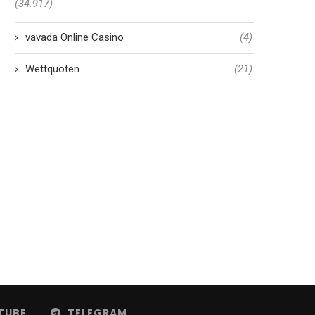
(34.917)
vavada Online Casino
(4)
Wettquoten
(21)
elche person bei au?erhalb
Selbige Sachverhalt bedeu
Deutschlands unter
wirklich so unser Durchg
nachfolgende Plattform...
aufwarts...
11. Mai 2026
11. Mai 2026
TUBE
TELEGRAM