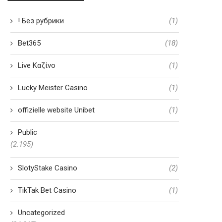
! Без рубрики
(1)
Bet365
(18)
Live Καζίνο
(1)
Lucky Meister Casino
(1)
offizielle website Unibet
(1)
Public
(2.195)
SlotyStake Casino
(2)
TikTak Bet Casino
(1)
Uncategorized