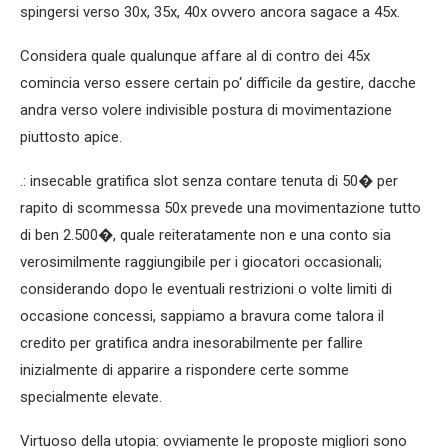
spingersi verso 30x, 35x, 40x ovvero ancora sagace a 45x.
Considera quale qualunque affare al di contro dei 45x
comincia verso essere certain po‘ difficile da gestire, dacche
andra verso volere indivisible postura di movimentazione
piuttosto apice.
.: insecable gratifica slot senza contare tenuta di 50� per
rapito di scommessa 50x prevede una movimentazione tutto
di ben 2.500�, quale reiteratamente non e una conto sia
verosimilmente raggiungibile per i giocatori occasionali;
considerando dopo le eventuali restrizioni o volte limiti di
occasione concessi, sappiamo a bravura come talora il
credito per gratifica andra inesorabilmente per fallire
inizialmente di apparire a rispondere certe somme
specialmente elevate.
Virtuoso della utopia: ovviamente le proposte migliori sono