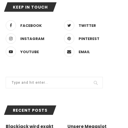
KEEP IN TOUCH
FACEBOOK
TWITTER
INSTAGRAM
PINTEREST
YOUTUBE
EMAIL
RECENT POSTS
Blackjack wird exakt
Unsere Megaslot