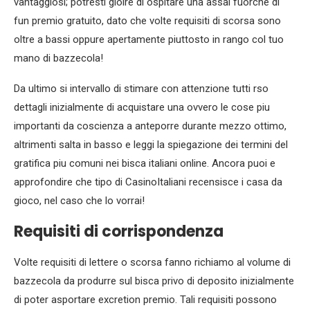
vantaggiosi; potresti gioire di ospitare una assai fuorche di
fun premio gratuito, dato che volte requisiti di scorsa sono
oltre a bassi oppure apertamente piuttosto in rango col tuo
mano di bazzecola!
Da ultimo si intervallo di stimare con attenzione tutti rso
dettagli inizialmente di acquistare una ovvero le cose piu
importanti da coscienza a anteporre durante mezzo ottimo,
altrimenti salta in basso e leggi la spiegazione dei termini del
gratifica piu comuni nei bisca italiani online. Ancora puoi e
approfondire che tipo di CasinoItaliani recensisce i casa da
gioco, nel caso che lo vorrai!
Requisiti di corrispondenza
Volte requisiti di lettere o scorsa fanno richiamo al volume di
bazzecola da produrre sul bisca privo di deposito inizialmente
di poter asportare excretion premio. Tali requisiti possono