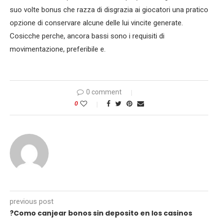
suo volte bonus che razza di disgrazia ai giocatori una pratico
opzione di conservare alcune delle lui vincite generate.
Cosicche perche, ancora bassi sono i requisiti di
movimentazione, preferibile e.
0 comment
0
previous post
?Como canjear bonos sin deposito en los casinos