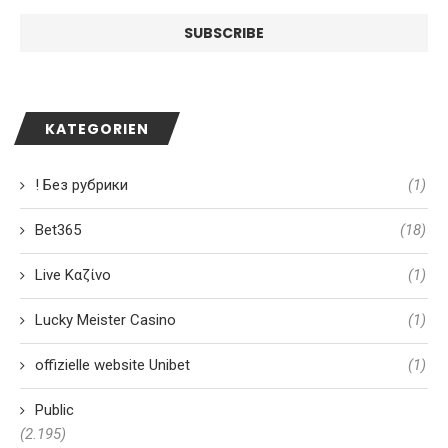
KATEGORIEN
! Без рубрики
(1)
Bet365
(18)
Live Καζίνο
(1)
Lucky Meister Casino
(1)
offizielle website Unibet
(1)
Public
(2.195)