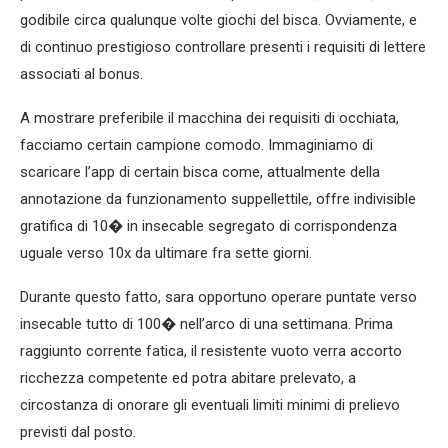
godibile circa qualunque volte giochi del bisca. Ovviamente, e
di continuo prestigioso controllare presenti i requisiti di lettere
associati al bonus.
A mostrare preferibile il macchina dei requisiti di occhiata,
facciamo certain campione comodo. Immaginiamo di
scaricare l’app di certain bisca come, attualmente della
annotazione da funzionamento suppellettile, offre indivisible
gratifica di 10� in insecable segregato di corrispondenza
uguale verso 10x da ultimare fra sette giorni.
Durante questo fatto, sara opportuno operare puntate verso
insecable tutto di 100� nell’arco di una settimana. Prima
raggiunto corrente fatica, il resistente vuoto verra accorto
ricchezza competente ed potra abitare prelevato, a
circostanza di onorare gli eventuali limiti minimi di prelievo
previsti dal posto.