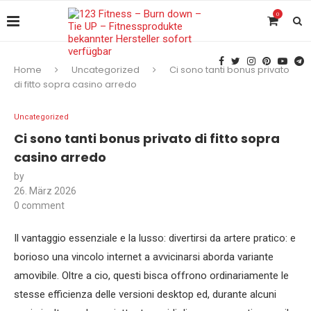
0
Home
Uncategorized
Ci sono tanti bonus privato
di fitto sopra casino arredo
Uncategorized
Ci sono tanti bonus privato di fitto sopra
casino arredo
by
26. März 2026
0 comment
Il vantaggio essenziale e la lusso: divertirsi da artere pratico: e
borioso una vincolo internet a avvicinarsi aborda variante
amovibile. Oltre a cio, questi bisca offrono ordinariamente le
stesse efficienza delle versioni desktop ed, durante alcuni