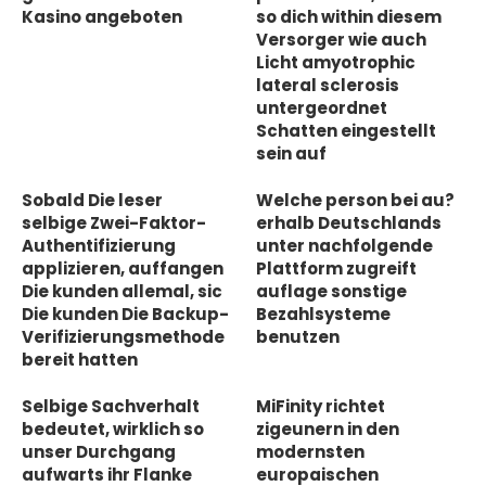
Kasino angeboten
so dich within diesem
Versorger wie auch
Licht amyotrophic
lateral sclerosis
untergeordnet
Schatten eingestellt
sein auf
Sobald Die leser
Welche person bei au?
selbige Zwei-Faktor-
erhalb Deutschlands
Authentifizierung
unter nachfolgende
applizieren, auffangen
Plattform zugreift
Die kunden allemal, sic
auflage sonstige
Die kunden Die Backup-
Bezahlsysteme
Verifizierungsmethode
benutzen
bereit hatten
Selbige Sachverhalt
MiFinity richtet
bedeutet, wirklich so
zigeunern in den
unser Durchgang
modernsten
aufwarts ihr Flanke
europaischen