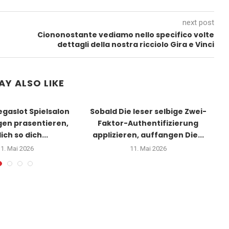
next post
Ciononostante vediamo nello specifico volte
dettagli della nostra ricciolo Gira e Vinci
AY ALSO LIKE
gaslot Spielsalon
Sobald Die leser selbige Zwei-
W
gen prasentieren,
Faktor-Authentifizierung
ich so dich...
applizieren, auffangen Die...
1. Mai 2026
11. Mai 2026