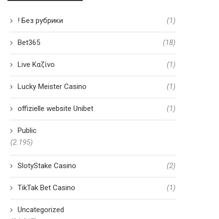
! Без рубрики
(1)
Bet365
(18)
Live Καζίνο
(1)
Lucky Meister Casino
(1)
elche person bei au?erhalb
Selbige Sachverhalt bedeu
offizielle website Unibet
(1)
Deutschlands unter
wirklich so unser Durchg
nachfolgende Plattform...
aufwarts...
Public
(2.195)
11. Mai 2026
11. Mai 2026
SlotyStake Casino
(2)
TikTak Bet Casino
(1)
Uncategorized