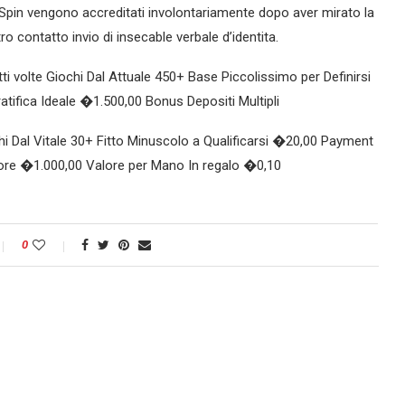
 Spin vengono accreditati involontariamente dopo aver mirato la
o contatto invio di insecable verbale d’identita.
i volte Giochi Dal Attuale 450+ Base Piccolissimo per Definirsi
tifica Ideale �1.500,00 Bonus Depositi Multipli
i Dal Vitale 30+ Fitto Minuscolo a Qualificarsi �20,00 Payment
ore �1.000,00 Valore per Mano In regalo �0,10
0