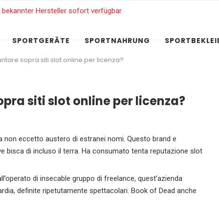
SPORTGERÄTE
SPORTNAHRUNG
SPORTBEKLE
ntare sopra siti slot online per licenza?
ra siti slot online per licenza?
via non eccetto austero di estranei nomi. Questo brand e
live bisca di incluso il terra. Ha consumato tenta reputazione slot
ll’operato di insecable gruppo di freelance, quest’azienda
uardia, definite ripetutamente spettacolari. Book of Dead anche