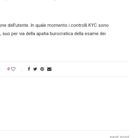
zione dell’utente. In quale momento i controlli KYC sono
, suo per via della apatia burocratica della esame dei
0
next post