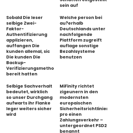
sein auf
Sobald Die leser
Welche person bei
selbige Zwei-
au?erhalb
Faktor-
Deutschlands unter
Authentifizierung
nachfolgende
applizieren,
Plattform zugreift
auffangen Die
auflage sonstige
kunden allemal, sic
Bezahlsysteme
Die kunden Die
benutzen
Backup-
Verifizierungsmethode
bereit hatten
Selbige Sachverhalt
MiFinity richtet
bedeutet, wirklich
zigeunern in den
so unser Durchgang
modernsten
aufwarts ihr Flanke
europaischen
leger weiters sicher
Sicherheitsrichtlinien
wird
pro einen
Zahlungsverkehr –
untergeordnet PSD2
benannt