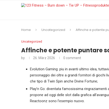
Home
Uncategorized
Affinche e potente pu
Uncategorized
Affinche e potente puntare sop
by
26. März 2026
0 comment
Evolution Gaming: piu in avanti ultimo idea, tutta
personaggio dei oltre a grandi fornitori di giochi 
che tipo di Twin Spin anche Divine Fortune;
Play’n Go: diventata famosissima ringraziamenti a
propone ad oggi delle slot dalla grafica all’avang
Reactoonz sono l’esempio nuovo.