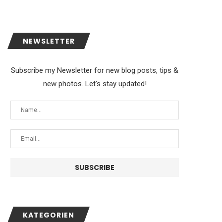
NEWSLETTER
Subscribe my Newsletter for new blog posts, tips &
new photos. Let's stay updated!
KATEGORIEN