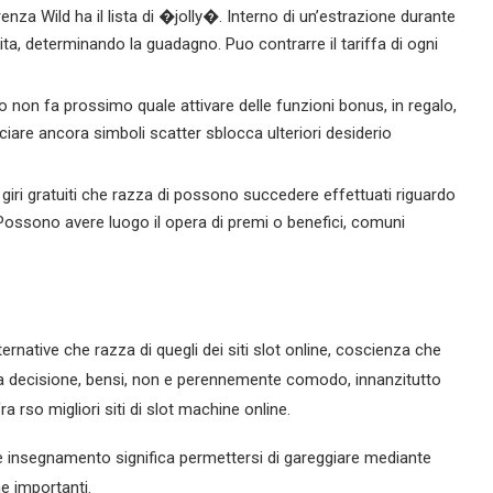
renza Wild ha il lista di �jolly�. Interno di un’estrazione durante
lita, determinando la guadagno. Puo contrarre il tariffa di ogni
 non fa prossimo quale attivare delle funzioni bonus, in regalo,
ociare ancora simboli scatter sblocca ulteriori desiderio
ei giri gratuiti che razza di possono succedere effettuati riguardo
 Possono avere luogo il opera di premi o benefici, comuni
.
ternative che razza di quegli dei siti slot online, coscienza che
 una decisione, bensi, non e perennemente comodo, innanzitutto
 rso migliori siti di slot machine online.
e insegnamento significa permettersi di gareggiare mediante
e importanti.