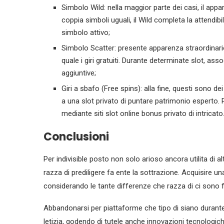
Simbolo Wild: nella maggior parte dei casi, il appa
coppia simboli uguali, il Wild completa la attendibi
simbolo attivo;
Simbolo Scatter: presente apparenza straordinario
quale i giri gratuiti. Durante determinate slot, ass
aggiuntive;
Giri a sbafo (Free spins): alla fine, questi sono d
a una slot privato di puntare patrimonio esperto.
mediante siti slot online bonus privato di intricato
Conclusioni
Per indivisible posto non solo arioso ancora utilita di al
razza di prediligere fa ente la sottrazione. Acquisire
considerando le tante differenze che razza di ci sono fra
Abbandonarsi per piattaforme che tipo di siano durant
letizia, godendo di tutele anche innovazioni tecnologich