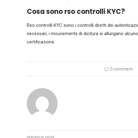
Cosa sono rso controlli KYC?
Rso controlli KYC sono i controlli diretti dei autentica
necessari, i mouvements di dicitura si allungano alcuno
certificazione.
0 comment
previous post