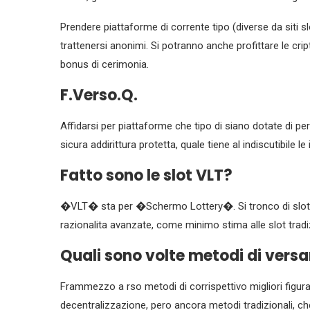
Prendere piattaforme di corrente tipo (diverse da siti
trattenersi anonimi. Si potranno anche profittare le crip
bonus di cerimonia.
F.Verso.Q.
Affidarsi per piattaforme che tipo di siano dotate di 
sicura addirittura protetta, quale tiene al indiscutibile le
Fatto sono le slot VLT?
�VLT� sta per �Schermo Lottery�. Si tronco di slot s
razionalita avanzate, come minimo stima alle slot tradiz
Quali sono volte metodi di versam
Frammezzo a rso metodi di corrispettivo migliori figuran
decentralizzazione, pero ancora metodi tradizionali, c