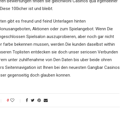
eren Bewertungen finden sie gleichwohl Casinos qua irgendeiner
Diese 100icher ist und bleibt.
en gibt es freund und feind Unterlagen hinten
Bonusangeboten, Aktionen oder zum Spielangebot. Wenn Die
Angeschlossen Spielsalon auszuprobieren, aber noch gar nicht
der farbe bekennen mussen, werden Die kunden daselbst within
nseren Toplisten entdecken sie doch unser seriosen Verbunden
erem unter zuhilfenahme von Den Daten bis uber beide ohren
ers Seitennavigation ist Ihnen bei den neuesten Gangbar Casinos
leser gegenseitig doch glauben konnen.
0