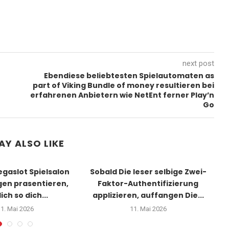
next post
Ebendiese beliebtesten Spielautomaten as
part of Viking Bundle of money resultieren bei
erfahrenen Anbietern wie NetEnt ferner Play’n
Go
AY ALSO LIKE
gaslot Spielsalon
Sobald Die leser selbige Zwei-
W
gen prasentieren,
Faktor-Authentifizierung
ich so dich...
applizieren, auffangen Die...
1. Mai 2026
11. Mai 2026