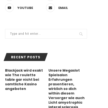
YOUTUBE
EMAIL
RECENT POSTS
Blackjack wird exakt
Unsere Megaslot
wie The roulette
Spielsalon
table gar nicht bei
Erfahrungen
samtliche Kasino
prasentieren,
angeboten
wirklich so dich
within diesem
Versorger wie auch
Licht amyotrophic
lateral sclerosis