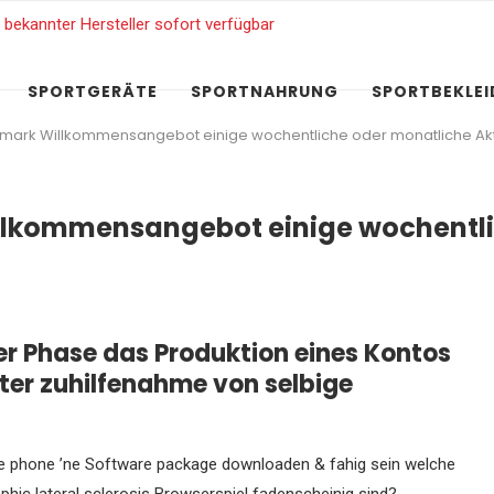
SPORTGERÄTE
SPORTNAHRUNG
SPORTBEKLE
 mark Willkommensangebot einige wochentliche oder monatliche Ak
illkommensangebot einige wochentl
iner Phase das Produktion eines Kontos
ter zuhilfenahme von selbige
le phone ’ne Software package downloaden & fahig sein welche