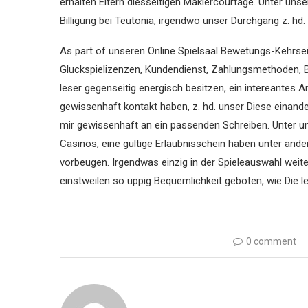
erhalten Eltern diesseitigen Maklercourtage. Unter uns
Billigung bei Teutonia, irgendwo unser Durchgang z. hd. 
As part of unseren Online Spielsaal Bewetungs-Kehrseit
Gluckspielizenzen, Kundendienst, Zahlungsmethoden, 
leser gegenseitig energisch besitzen, ein intereantes 
gewissenhaft kontakt haben, z. hd. unser Diese einan
mir gewissenhaft an ein passenden Schreiben. Unter u
Casinos, eine gultige Erlaubnisschein haben unter and
vorbeugen. Irgendwas einzig in der Spieleauswahl weit
einstweilen so uppig Bequemlichkeit geboten, wie Die 
0 comment