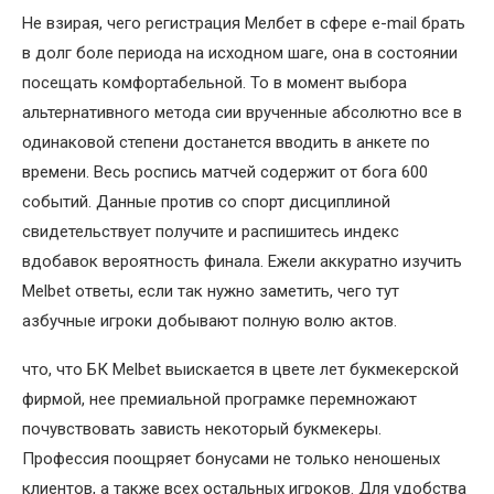
Не взирая, чего регистрация Мелбет в сфере e-mail брать
в долг боле периода на исходном шаге, она в состоянии
посещать комфортабельной. То в момент выбора
альтернативного метода сии врученные абсолютно все в
одинаковой степени достанется вводить в анкете по
времени. Весь роспись матчей содержит от бога 600
событий. Данные против со спорт дисциплиной
свидетельствует получите и распишитесь индекс
вдобавок вероятность финала. Ежели аккуратно изучить
Melbet ответы, если так нужно заметить, чего тут
азбучные игроки добывают полную волю актов.
что, что БК Melbet выискается в цвете лет букмекерской
фирмой, нее премиальной програмке перемножают
почувствовать зависть некоторый букмекеры.
Профессия поощряет бонусами не только неношеных
клиентов, а также всех остальных игроков. Для удобства