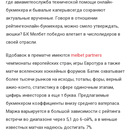
где авиаметеослужба технической помощи онлайн-
букмекера и бывалые каперывсегда сохраняют
актуальные врученные. Говоря в отношении
рейтингеонлайн-букмекера, можно смело утверждать,
аюшки? БК Мелбет победно влетает в числолидеров в
своей отрасли.
Вдобавок в прематче имеются
melbet partners
чемпионаты европейских стран, игры Евротура а также
матчи вселенских хоккейных форумов. Батик охватывает
более тысячи рынков на исходы, тоталы, форы, верный
ажио-конто, статистику в сфере одиночным этапам,
цифирь инвесторов а еще т.буква. Предлагаемые
букмекером коэффициенты внизу среднего ватерпаса.
Маржа варьируется в большой зависимости с рейтинга
встречи во диапазоне через 5,1 до 6-ой%, а в меньше
известных матчах надеюсь достигать 7%.