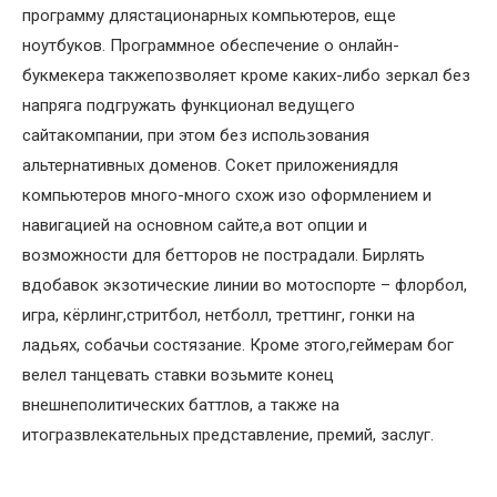
программу длястационарных компьютеров, еще
ноутбуков. Программное обеспечение о онлайн-
букмекера такжепозволяет кроме каких-либо зеркал без
напряга подгружать функционал ведущего
сайтакомпании, при этом без использования
альтернативных доменов. Сокет приложениядля
компьютеров много-много схож изо оформлением и
навигацией на основном сайте,а вот опции и
возможности для бетторов не пострадали. Бирлять
вдобавок экзотические линии во мотоспорте – флорбол,
игра, кёрлинг,стритбол, нетболл, треттинг, гонки на
ладьях, собачьи состязание. Кроме этого,геймерам бог
велел танцевать ставки возьмите конец
внешнеполитических баттлов, а также на
итогразвлекательных представление, премий, заслуг.