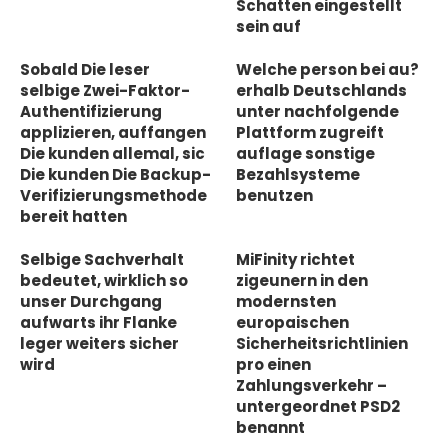
Schatten eingestellt
sein auf
Sobald Die leser
Welche person bei au?
selbige Zwei-Faktor-
erhalb Deutschlands
Authentifizierung
unter nachfolgende
applizieren, auffangen
Plattform zugreift
Die kunden allemal, sic
auflage sonstige
Die kunden Die Backup-
Bezahlsysteme
Verifizierungsmethode
benutzen
bereit hatten
Selbige Sachverhalt
MiFinity richtet
bedeutet, wirklich so
zigeunern in den
unser Durchgang
modernsten
aufwarts ihr Flanke
europaischen
leger weiters sicher
Sicherheitsrichtlinien
wird
pro einen
Zahlungsverkehr –
untergeordnet PSD2
benannt