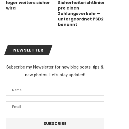
leger weiters sicher
Sicherheitsrichtlinien
wird
pro einen
Zahlungsverkehr –
untergeordnet PSD2
benannt
NEWSLETTER
Subscribe my Newsletter for new blog posts, tips &
new photos. Let's stay updated!