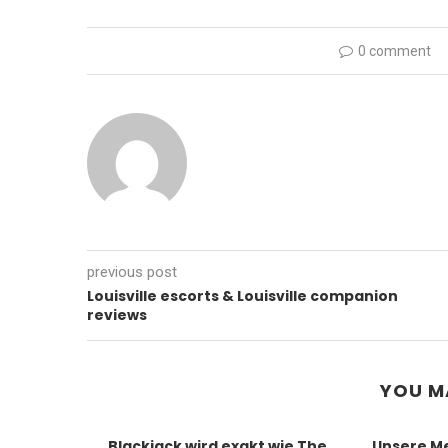
0 comment
previous post
Louisville escorts & Louisville companion
reviews
YOU M
testen
Blackjack wird exakt wie The
Unsere Me