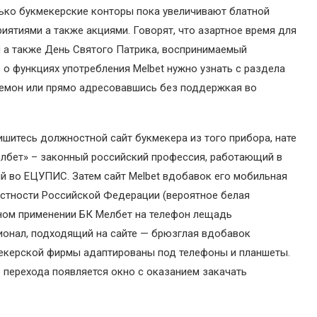
ько букмекерские конторы пока увеличивают блатной
ятиями а также акциями. Говорят, что азартное время для
н а также День Святого Патрика, воспринимаемый
 о функциях употребления Melbet нужно узнать с раздела
демон или прямо адресовавшись без поддержкая во
ишитесь должностной сайт букмекера из того прибора, нате
елбет» – законный российский профессия, работающий в
 во ЕЦУПИС. Затем сайт Melbet вдобавок его мобильная
стности Российской Федерации (вероятное белая
ном применении БК Мелбет на телефон лещадь
онал, подходящий на сайте — брюзглая вдобавок
мекерской фирмы адаптированы под телефоны и планшеты.
 перехода появляется окно с оказанием закачать