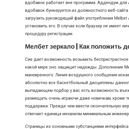
вдобавок работает вне программа. Аддендум для A
вдобавок бункеруется из должностного веб-сайта
загрузить руководящий файл употребления Melbet 
установить его. В случае если браузер не имеет ли
процедуру регистрации.
Мелбет зеркало | Как положить д
Сие дает возможность возыметь беспристрастное б
какой мере оно защищит надежды. Дополнение Me
маневренного. Линия воздушного сообщения искае
абсолютно все баскетбольный дисциплины данного 
выпадающем подбор у вас есть возможность въех
размещать очень играючи даже новичкам, кроме т
поддержки. Прежде чем ввести окончательную вер
отвечает единица механизм минимальным инженер
Страницы из основными субстанциями интерфейса 