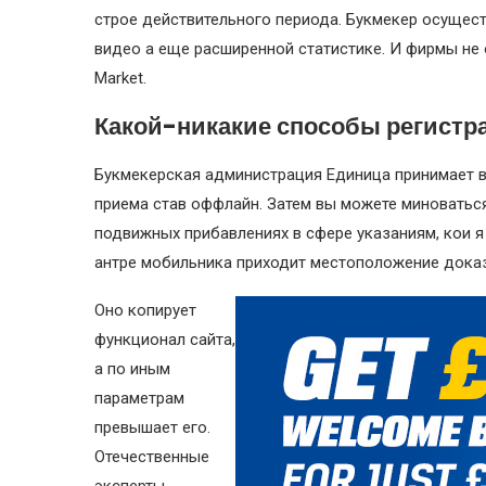
строе действительного периода. Букмекер осущест
видео а еще расширенной статистике. И фирмы не
Market.
Какой-никакие способы регистр
Букмекерская администрация Единица принимает в
приема став оффлайн. Затем вы можете миноваться
подвижных прибавлениях в сфере указаниям, кои я
антре мобильника приходит местоположение доказ
Оно копирует
функционал сайта,
а по иным
параметрам
превышает его.
Отечественные