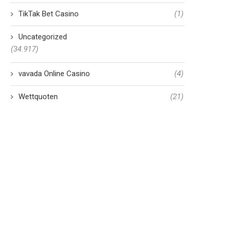
TikTak Bet Casino
(1)
Uncategorized
(34.917)
vavada Online Casino
(4)
Wettquoten
(21)
elche person bei au?erhalb
Selbige Sachverhalt bedeu