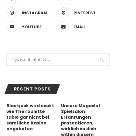
INSTAGRAM
PINTEREST
YOUTUBE
EMAIL
RECENT POSTS
Blackjack wird exakt
Unsere Megaslot
wie The roulette
Spielsalon
table gar nicht bei
Erfahrungen
samtliche Kasino
prasentieren,
angeboten
wirklich so dich
within diesem