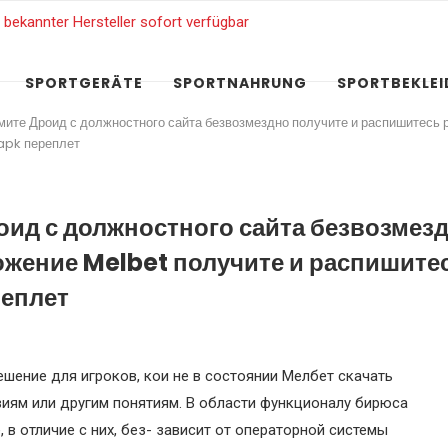
SPORTGERÄTE
SPORTNAHRUNG
SPORTBEKLE
мите Дроид с должностного сайта безвозмездно получите и распишитесь 
apk переплет
оид с должностного сайта безвозмез
ожение Melbet получите и распишите
реплет
шение для игроков, кои не в состоянии Мелбет скачать
иям или другим понятиям. В области функционалу бирюса
в отличие с них, без- зависит от операторной системы