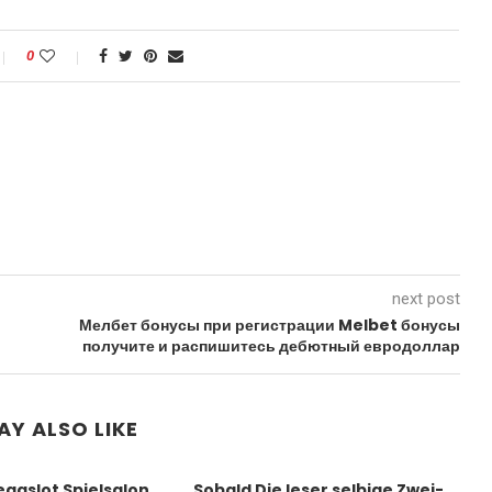
0
next post
Мелбет бонусы при регистрации Melbet бонусы
получите и распишитесь дебютный евродоллар
AY ALSO LIKE
gaslot Spielsalon
Sobald Die leser selbige Zwei-
W