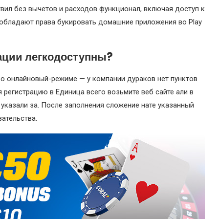
вил без вычетов и расходов функционал, включая доступ к
 обладают права букировать домашние приложения во Play
ации легкодоступны?
о онлайновый-режиме — у компании дураков нет пунктов
 регистрацию в Единица всего возьмите веб сайте али в
 указали за. После заполнения сложение нате указанный
ательства.