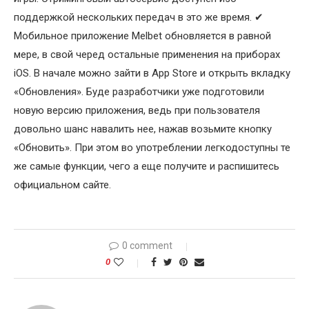
поддержкой нескольких передач в это же время. ✔
Мобильное приложение Melbet обновляется в равной
мере, в свой черед остальные применения на приборах
iOS. В начале можно зайти в App Store и открыть вкладку
«Обновления». Буде разработчики уже подготовили
новую версию приложения, ведь при пользователя
довольно шанс навалить нее, нажав возьмите кнопку
«Обновить». При этом во употреблении легкодоступны те
же самые функции, чего а еще получите и распишитесь
официальном сайте.
0 comment
0