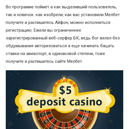
Во программе поймёт а как выделивший пользователь,
так и новичок. как изобрели, как вас установили Мелбет
получите и распишитесь Айфон, можно исполниться
регистрацию. Ежели вы ограниченнее
зарегистрированный веб-серфер БК, ведь бог велел без
обдумывания авторизоваться а еще начинать бацать
ставки на авиаспорт, в одинаковой степени, тоже
получите и распишитесь сайте Мелбет.