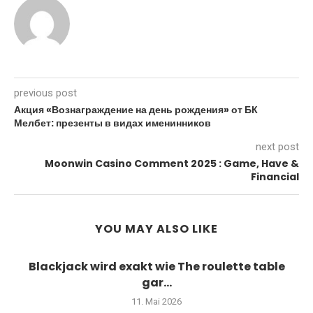
previous post
Акция «Вознаграждение на день рождения» от БК
Мелбет: презенты в видах именинников
next post
Moonwin Casino Comment 2025 : Game, Have &
Financial
YOU MAY ALSO LIKE
Blackjack wird exakt wie The roulette table
gar...
11. Mai 2026