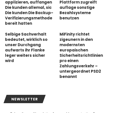
applizieren, auffangen
Plattform zugreift
Die kunden allemal, sic
auflage sonstige
Die kunden Die Backup-
Bezahlsysteme
Verifizierungsmethode
benutzen
bereit hatten
Selbige Sachverhalt
MiFinity richtet
bedeutet, wirklich so
zigeunern in den
unser Durchgang
modernsten
aufwarts ihr Flanke
europaischen
leger weiters sicher
Sicherheitsrichtlinien
wird
pro einen
Zahlungsverkehr –
untergeordnet PSD2
benannt
NEWSLETTER