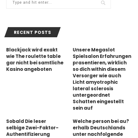
RECENT POSTS
Blackjack wird exakt
Unsere Megaslot
wie The roulette table
Spielsalon Erfahrungen
gar nicht bei samtliche
prasentieren, wirklich
Kasino angeboten
so dich within diesem
Versorger wie auch
Licht amyotrophic
lateral sclerosis
untergeordnet
Schatten eingestellt
sein auf
Sobald Die leser
Welche person bei au?
selbige Zwei-Faktor-
erhalb Deutschlands
Authentifizierung
unter nachfolgende