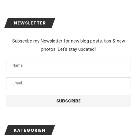
NEWSLETTER
Subscribe my Newsletter for new blog posts, tips & new
photos. Let's stay updated!
KATEGORIEN