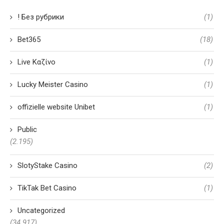
! Без рубрики
(1)
Bet365
(18)
Live Καζίνο
(1)
Lucky Meister Casino
(1)
offizielle website Unibet
(1)
Public
(2.195)
SlotyStake Casino
(2)
TikTak Bet Casino
(1)
Uncategorized
(34.917)