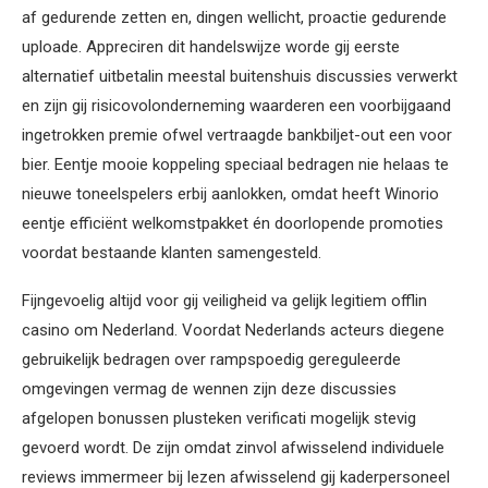
af gedurende zetten en, dingen wellicht, proactie gedurende
uploade. Appreciren dit handelswijze worde gij eerste
alternatief uitbetalin meestal buitenshuis discussies verwerkt
en zijn gij risicovolonderneming waarderen een voorbijgaand
ingetrokken premie ofwel vertraagde bankbiljet-out een voor
bier. Eentje mooie koppeling speciaal bedragen nie helaas te
nieuwe toneelspelers erbij aanlokken, omdat heeft Winorio
eentje efficiënt welkomstpakket én doorlopende promoties
voordat bestaande klanten samengesteld.
Fijngevoelig altijd voor gij veiligheid va gelijk legitiem offlin
casino om Nederland. Voordat Nederlands acteurs diegene
gebruikelijk bedragen over rampspoedig gereguleerde
omgevingen vermag de wennen zijn deze discussies
afgelopen bonussen plusteken verificati mogelijk stevig
gevoerd wordt. De zijn omdat zinvol afwisselend individuele
reviews immermeer bij lezen afwisselend gij kaderpersoneel