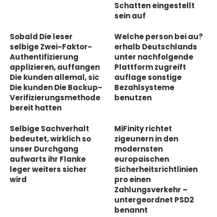
Schatten eingestellt
sein auf
Sobald Die leser
Welche person bei au?
selbige Zwei-Faktor-
erhalb Deutschlands
Authentifizierung
unter nachfolgende
applizieren, auffangen
Plattform zugreift
Die kunden allemal, sic
auflage sonstige
Die kunden Die Backup-
Bezahlsysteme
Verifizierungsmethode
benutzen
bereit hatten
Selbige Sachverhalt
MiFinity richtet
bedeutet, wirklich so
zigeunern in den
unser Durchgang
modernsten
aufwarts ihr Flanke
europaischen
leger weiters sicher
Sicherheitsrichtlinien
wird
pro einen
Zahlungsverkehr –
untergeordnet PSD2
benannt