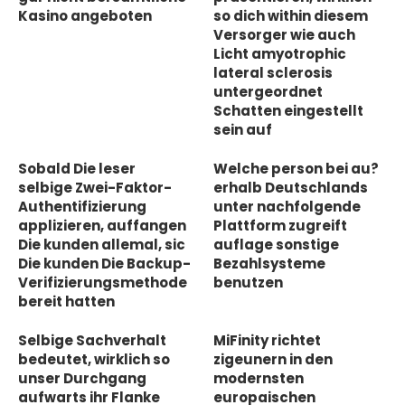
Kasino angeboten
so dich within diesem
Versorger wie auch
Licht amyotrophic
lateral sclerosis
untergeordnet
Schatten eingestellt
sein auf
Sobald Die leser
Welche person bei au?
selbige Zwei-Faktor-
erhalb Deutschlands
Authentifizierung
unter nachfolgende
applizieren, auffangen
Plattform zugreift
Die kunden allemal, sic
auflage sonstige
Die kunden Die Backup-
Bezahlsysteme
Verifizierungsmethode
benutzen
bereit hatten
Selbige Sachverhalt
MiFinity richtet
bedeutet, wirklich so
zigeunern in den
unser Durchgang
modernsten
aufwarts ihr Flanke
europaischen