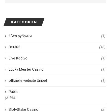
KATEGORIEN
! Без рубрики
(1)
Bet365
(18)
Live Καζίνο
(1)
Lucky Meister Casino
(1)
offizielle website Unibet
(1)
Public
(2.195)
SlotyStake Casino
(2)