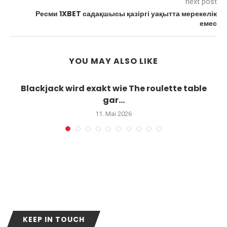
next post
Ресми 1XBET садақшысы қазіргі уақытта мерекелік
емес
YOU MAY ALSO LIKE
Blackjack wird exakt wie The roulette table
gar...
11. Mai 2026
KEEP IN TOUCH