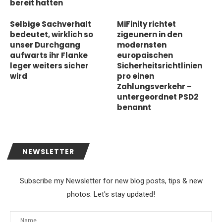
bereit hatten
Selbige Sachverhalt
MiFinity richtet
bedeutet, wirklich so
zigeunern in den
unser Durchgang
modernsten
aufwarts ihr Flanke
europaischen
leger weiters sicher
Sicherheitsrichtlinien
wird
pro einen
Zahlungsverkehr –
untergeordnet PSD2
benannt
NEWSLETTER
Subscribe my Newsletter for new blog posts, tips & new
photos. Let's stay updated!