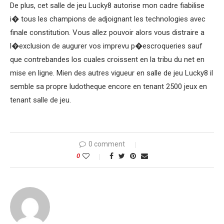
De plus, cet salle de jeu Lucky8 autorise mon cadre fiabilise
i� tous les champions de adjoignant les technologies avec
finale constitution. Vous allez pouvoir alors vous distraire a
l�exclusion de augurer vos imprevu p�escroqueries sauf
que contrebandes los cuales croissent en la tribu du net en
mise en ligne. Mien des autres vigueur en salle de jeu Lucky8 il
semble sa propre ludotheque encore en tenant 2500 jeux en
tenant salle de jeu.
0 comment
0