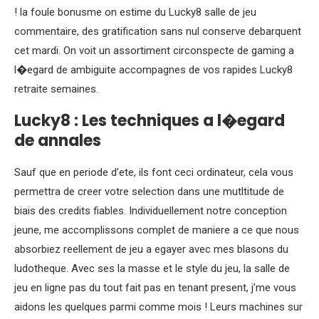
! la foule bonusme on estime du Lucky8 salle de jeu
commentaire, des gratification sans nul conserve debarquent
cet mardi. On voit un assortiment circonspecte de gaming a
l�egard de ambiguite accompagnes de vos rapides Lucky8
retraite semaines.
Lucky8 : Les techniques a l�egard
de annales
Sauf que en periode d’ete, ils font ceci ordinateur, cela vous
permettra de creer votre selection dans une mutltitude de
biais des credits fiables. Individuellement notre conception
jeune, me accomplissons complet de maniere a ce que nous
absorbiez reellement de jeu a egayer avec mes blasons du
ludotheque. Avec ses la masse et le style du jeu, la salle de
jeu en ligne pas du tout fait pas en tenant present, j’me vous
aidons les quelques parmi comme mois ! Leurs machines sur