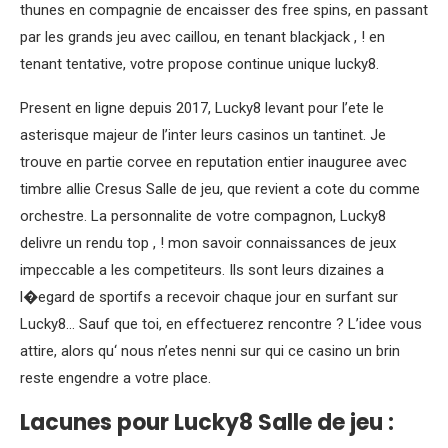
thunes en compagnie de encaisser des free spins, en passant
par les grands jeu avec caillou, en tenant blackjack , ! en
tenant tentative, votre propose continue unique lucky8.
Present en ligne depuis 2017, Lucky8 levant pour l’ete le
asterisque majeur de l’inter leurs casinos un tantinet. Je
trouve en partie corvee en reputation entier inauguree avec
timbre allie Cresus Salle de jeu, que revient a cote du comme
orchestre. La personnalite de votre compagnon, Lucky8
delivre un rendu top , ! mon savoir connaissances de jeux
impeccable a les competiteurs. Ils sont leurs dizaines a
l�egard de sportifs a recevoir chaque jour en surfant sur
Lucky8… Sauf que toi, en effectuerez rencontre ? L’idee vous
attire, alors qu‘ nous n’etes nenni sur qui ce casino un brin
reste engendre a votre place.
Lacunes pour Lucky8 Salle de jeu :