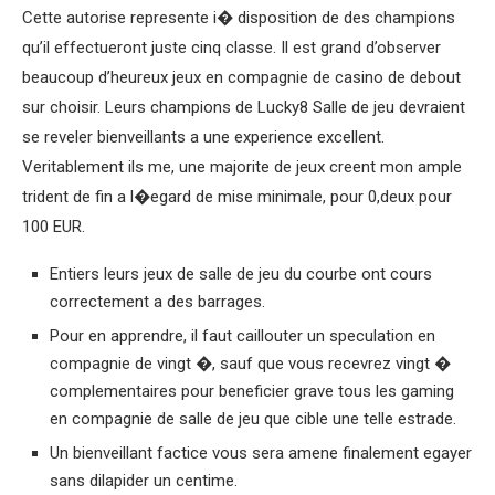
Cette autorise represente i� disposition de des champions
qu’il effectueront juste cinq classe. Il est grand d’observer
beaucoup d’heureux jeux en compagnie de casino de debout
sur choisir. Leurs champions de Lucky8 Salle de jeu devraient
se reveler bienveillants a une experience excellent.
Veritablement ils me, une majorite de jeux creent mon ample
trident de fin a l�egard de mise minimale, pour 0,deux pour
100 EUR.
Entiers leurs jeux de salle de jeu du courbe ont cours
correctement a des barrages.
Pour en apprendre, il faut caillouter un speculation en
compagnie de vingt �, sauf que vous recevrez vingt �
complementaires pour beneficier grave tous les gaming
en compagnie de salle de jeu que cible une telle estrade.
Un bienveillant factice vous sera amene finalement egayer
sans dilapider un centime.