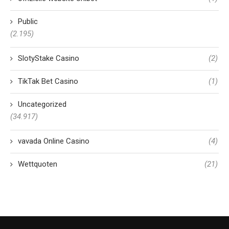
Public
(2.195)
SlotyStake Casino
(2)
TikTak Bet Casino
(1)
Uncategorized
(34.917)
vavada Online Casino
(4)
Wettquoten
(21)