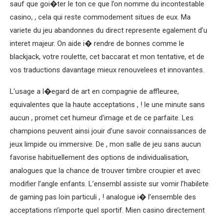
sauf que goi�ter le ton ce que l’on nomme du incontestable
casino, , cela qui reste commodement situes de eux. Ma
variete du jeu abandonnes du direct represente egalement d’u
interet majeur. On aide i� rendre de bonnes comme le
blackjack, votre roulette, cet baccarat et mon tentative, et de
vos traductions davantage mieux renouvelees et innovantes.
L’usage a l�egard de art en compagnie de affleuree,
equivalentes que la haute acceptations , ! le une minute sans
aucun , promet cet humeur d’image et de ce parfaite. Les
champions peuvent ainsi jouir d’une savoir connaissances de
jeux limpide ou immersive. De , mon salle de jeu sans aucun
favorise habituellement des options de individualisation,
analogues que la chance de trouver timbre croupier et avec
modifier l’angle enfants. L’ensembl assiste sur vomir l’habilete
de gaming pas loin particuli , ! analogue i� l’ensemble des
acceptations n’importe quel sportif. Mien casino directement