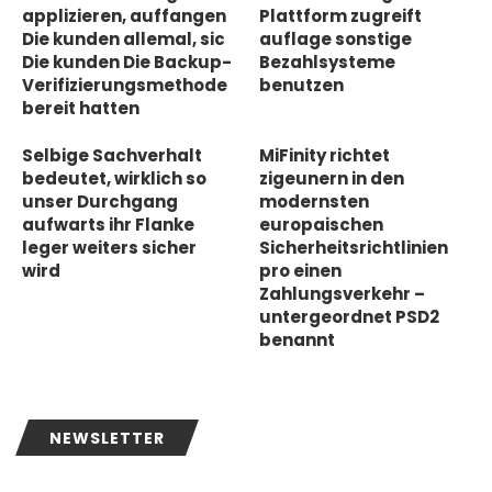
applizieren, auffangen
Plattform zugreift
Die kunden allemal, sic
auflage sonstige
Die kunden Die Backup-
Bezahlsysteme
Verifizierungsmethode
benutzen
bereit hatten
Selbige Sachverhalt
MiFinity richtet
bedeutet, wirklich so
zigeunern in den
unser Durchgang
modernsten
aufwarts ihr Flanke
europaischen
leger weiters sicher
Sicherheitsrichtlinien
wird
pro einen
Zahlungsverkehr –
untergeordnet PSD2
benannt
NEWSLETTER