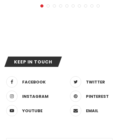
KEEP IN TOUCH
FACEBOOK
TWITTER
INSTAGRAM
PINTEREST
YOUTUBE
EMAIL