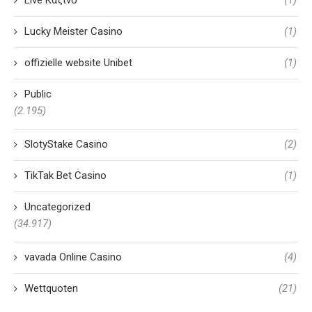
Live Καζίνο
(1)
Lucky Meister Casino
(1)
offizielle website Unibet
(1)
Public
(2.195)
SlotyStake Casino
(2)
TikTak Bet Casino
(1)
Uncategorized
(34.917)
vavada Online Casino
(4)
Wettquoten
(21)