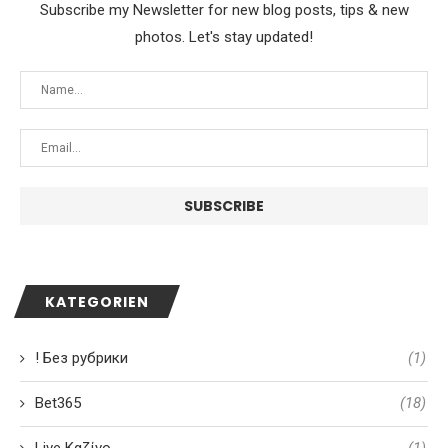
Subscribe my Newsletter for new blog posts, tips & new
photos. Let's stay updated!
KATEGORIEN
! Без рубрики
(1)
Bet365
(18)