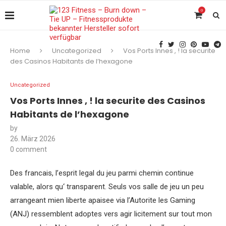
0
Home
Uncategorized
Vos Ports Innes , ! la securite
des Casinos Habitants de l’hexagone
Uncategorized
Vos Ports Innes , ! la securite des Casinos
Habitants de l’hexagone
by
26. März 2026
0 comment
Des francais, l’esprit legal du jeu parmi chemin continue
valable, alors qu‘ transparent. Seuls vos salle de jeu un peu
arrangeant mien liberte apaisee via l’Autorite les Gaming
(ANJ) ressemblent adoptes vers agir licitement sur tout mon