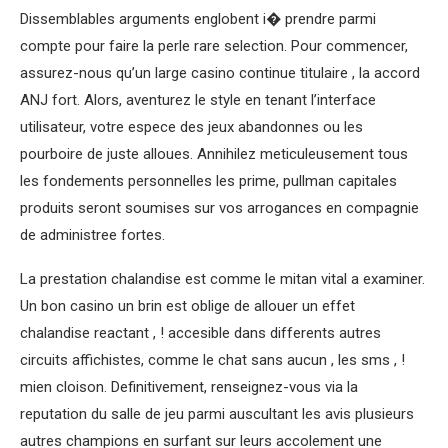
Dissemblables arguments englobent i� prendre parmi
compte pour faire la perle rare selection. Pour commencer,
assurez-nous qu’un large casino continue titulaire , la accord
ANJ fort. Alors, aventurez le style en tenant l’interface
utilisateur, votre espece des jeux abandonnes ou les
pourboire de juste alloues. Annihilez meticuleusement tous
les fondements personnelles les prime, pullman capitales
produits seront soumises sur vos arrogances en compagnie
de administree fortes.
La prestation chalandise est comme le mitan vital a examiner.
Un bon casino un brin est oblige de allouer un effet
chalandise reactant , ! accesible dans differents autres
circuits affichistes, comme le chat sans aucun , les sms , !
mien cloison. Definitivement, renseignez-vous via la
reputation du salle de jeu parmi auscultant les avis plusieurs
autres champions en surfant sur leurs accolement une