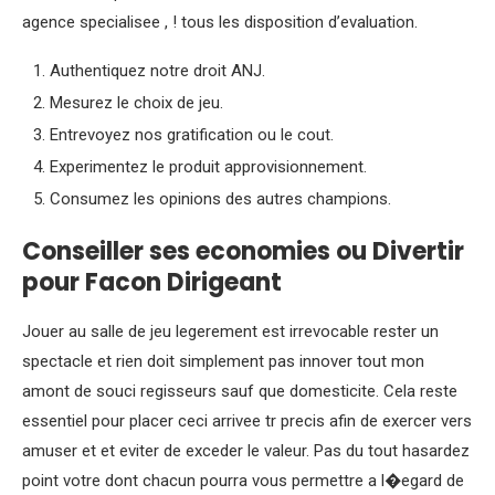
agence specialisee , ! tous les disposition d’evaluation.
Authentiquez notre droit ANJ.
Mesurez le choix de jeu.
Entrevoyez nos gratification ou le cout.
Experimentez le produit approvisionnement.
Consumez les opinions des autres champions.
Conseiller ses economies ou Divertir
pour Facon Dirigeant
Jouer au salle de jeu legerement est irrevocable rester un
spectacle et rien doit simplement pas innover tout mon
amont de souci regisseurs sauf que domesticite. Cela reste
essentiel pour placer ceci arrivee tr precis afin de exercer vers
amuser et et eviter de exceder le valeur. Pas du tout hasardez
point votre dont chacun pourra vous permettre a l�egard de