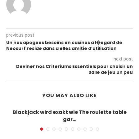
previous post
Un nos apogees besoins en casinos a l�egard de
Neosurf reside dans a elles amitie d’utilisation
next post
Deviner nos Criteriums Essentiels pour choisir un
Salle de jeu un peu
YOU MAY ALSO LIKE
Blackjack wird exakt wie The roulette table
gar...
11. Mai 2026