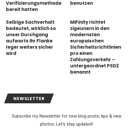
Verifizierungsmethode
benutzen
bereit hatten
Selbige Sachverhalt
MiFinity richtet
bedeutet, wirklich so
zigeunern in den
unser Durchgang
modernsten
aufwarts ihr Flanke
europaischen
leger weiters sicher
Sicherheitsrichtlinien
wird
pro einen
Zahlungsverkehr –
untergeordnet PSD2
benannt
NEWSLETTER
Subscribe my Newsletter for new blog posts, tips & new
photos. Let's stay updated!