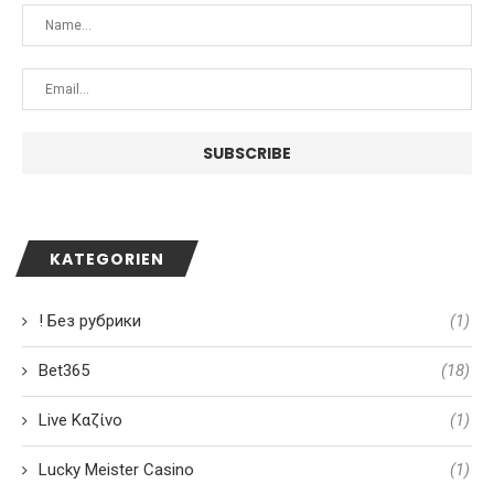
KATEGORIEN
! Без рубрики
(1)
Bet365
(18)
Live Καζίνο
(1)
Lucky Meister Casino
(1)