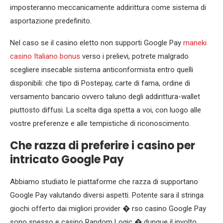
imposteranno meccanicamente addirittura come sistema di
asportazione predefinito.
Nel caso se il casino eletto non supporti Google Pay
maneki
casino Italiano bonus
verso i prelievi, potrete malgrado
scegliere insecable sistema anticonformista entro quelli
disponibili: che tipo di Postepay, carte di fama, ordine di
versamento bancario ovvero taluno degli addirittura-wallet
piuttosto diffusi. La scelta diga spetta a voi, con luogo alle
vostre preferenze e alle tempistiche di riconoscimento.
Che razza di preferire i casino per
intricato Google Pay
Abbiamo studiato le piattaforme che razza di supportano
Google Pay valutando diversi aspetti. Potente sara il stringa
giochi offerto dai migliori provider � rso casino Google Pay
sono spesso e casino Random Logic � dunque il involto