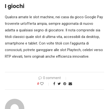
I giochi
Qualora amate le slot machine, nei casa da gioco Google Pay
troverete un’offerta ampia, sempre aggiornata di nuovo
adatta a qualsiasi segno di giocatore. Il nota comprende sia
titoli classici quale slot di ultima vita, accessibili da desktop,
smartphone e tablet. Con volte titoli con l’aggiunta di
conosciuti, potrete gareggiare alle slot Playtech, celebri verso
RTP elevati, temi originali anche efficienza innovative.
0 comment
0