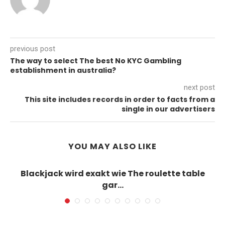
previous post
The way to select The best No KYC Gambling
establishment in australia?
next post
This site includes records in order to facts from a
single in our advertisers
YOU MAY ALSO LIKE
Blackjack wird exakt wie The roulette table
gar...
11. Mai 2026