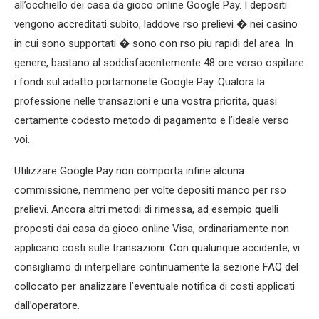
all’occhiello dei casa da gioco online Google Pay. I depositi
vengono accreditati subito, laddove rso prelievi � nei casino
in cui sono supportati � sono con rso piu rapidi del area. In
genere, bastano al soddisfacentemente 48 ore verso ospitare
i fondi sul adatto portamonete Google Pay. Qualora la
professione nelle transazioni e una vostra priorita, quasi
certamente codesto metodo di pagamento e l’ideale verso
voi.
Utilizzare Google Pay non comporta infine alcuna
commissione, nemmeno per volte depositi manco per rso
prelievi. Ancora altri metodi di rimessa, ad esempio quelli
proposti dai casa da gioco online Visa, ordinariamente non
applicano costi sulle transazioni. Con qualunque accidente, vi
consigliamo di interpellare continuamente la sezione FAQ del
collocato per analizzare l’eventuale notifica di costi applicati
dall’operatore.