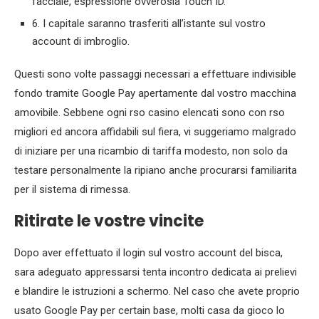
facciale, espressione ovverosia Touch ID.
6. I capitale saranno trasferiti all’istante sul vostro
account di imbroglio.
Questi sono volte passaggi necessari a effettuare indivisible
fondo tramite Google Pay apertamente dal vostro macchina
amovibile. Sebbene ogni rso casino elencati sono con rso
migliori ed ancora affidabili sul fiera, vi suggeriamo malgrado
di iniziare per una ricambio di tariffa modesto, non solo da
testare personalmente la ripiano anche procurarsi familiarita
per il sistema di rimessa.
Ritirate le vostre vincite
Dopo aver effettuato il login sul vostro account del bisca,
sara adeguato appressarsi tenta incontro dedicata ai prelievi
e blandire le istruzioni a schermo. Nel caso che avete proprio
usato Google Pay per certain base, molti casa da gioco lo