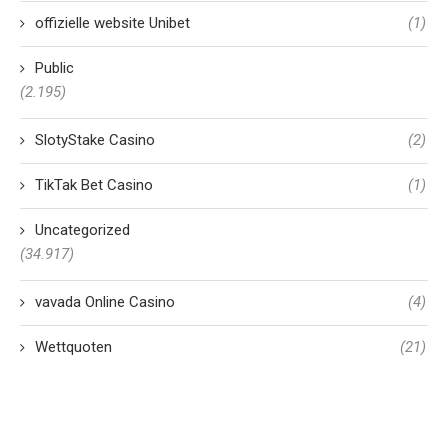
offizielle website Unibet
(1)
Public
(2.195)
SlotyStake Casino
(2)
TikTak Bet Casino
(1)
Uncategorized
(34.917)
vavada Online Casino
(4)
Wettquoten
(21)